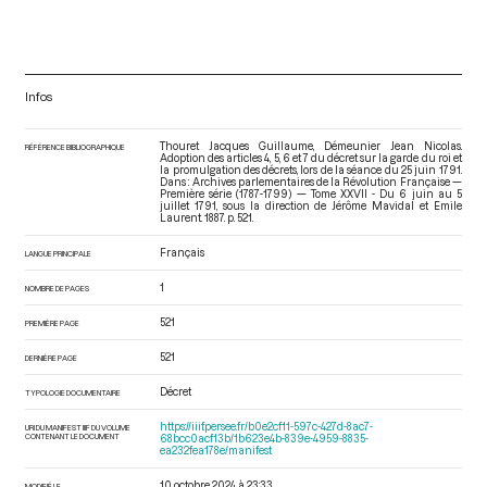
Infos
Thouret Jacques Guillaume, Démeunier Jean Nicolas.
RÉFÉRENCE BIBLIOGRAPHIQUE
Adoption des articles 4, 5, 6 et 7 du décret sur la garde du roi et
la promulgation des décrets, lors de la séance du 25 juin 1791.
Dans : Archives parlementaires de la Révolution Française —
Première série (1787-1799) — Tome XXVII - Du 6 juin au 5
juillet 1791
, sous la direction de Jérôme Mavidal et Emile
Laurent. 1887. p. 521.
Français
LANGUE PRINCIPALE
1
NOMBRE DE PAGES
521
PREMIÈRE PAGE
521
DERNIÈRE PAGE
Décret
TYPOLOGIE DOCUMENTAIRE
https://iiif.persee.fr/b0e2cf11-597c-427d-8ac7-
URI DU MANIFEST IIIF DU VOLUME
CONTENANT LE DOCUMENT
68bcc0acf13b/1b623e4b-839e-4959-8835-
ea232fea178e/manifest
10 octobre 2024 à 23:33
MODIFIÉ LE