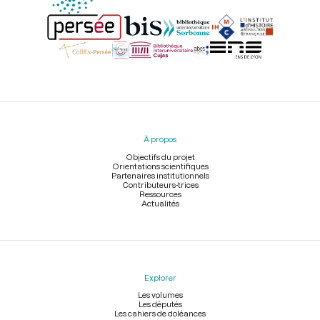
Menu
du
pied
À propos
de
page
Objectifs du projet
Orientations scientifiques
Partenaires institutionnels
Contributeurs-trices
Ressources
Actualités
Explorer
Les volumes
Les députés
Les cahiers de doléances