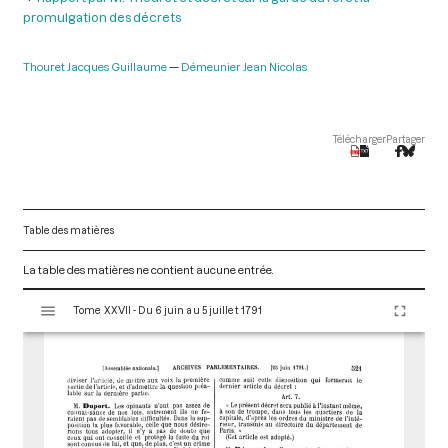
promulgation des décrets
Thouret Jacques Guillaume
Démeunier Jean Nicolas
Télécharger
Partager
Table des matières
La table des matières ne contient aucune entrée.
V
Tome XXVII - Du 6 juin au 5 juillet 1791
i
s
u
a
l
i
s