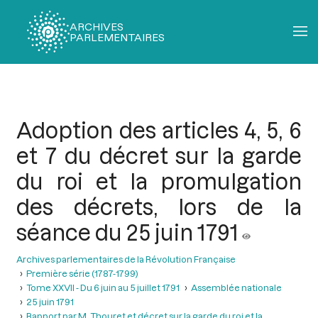
ARCHIVES
PARLEMENTAIRES
Fil
d'Ariane
Adoption des articles 4, 5, 6
et 7 du décret sur la garde
du roi et la promulgation
des décrets, lors de la
séance du 25 juin 1791
Archives parlementaires de la Révolution Française
Première série (1787-1799)
Tome XXVII - Du 6 juin au 5 juillet 1791
Assemblée nationale
25 juin 1791
Rapport par M. Thouret et décret sur la garde du roi et la