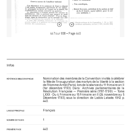
447 sur 838
• Page 440
Infos
Nomination des membres de la Convention invités à célébrer
RÉFÉRENCE BIBLIOGRAPHIQUE
la fête de l'inauguration des martyrs de la liberté à la section
de l'Homme-Armé (Paris), lors de la séance du 11 frimaire an II
(1er décembre 1793). Dans : Archives parlementaires de la
Révolution Française — Première série (1787-1799) — Tome
LXXX - Du 4 Frimaire au 15 Frimaire an II (24 novembre au 5
Décembre 1793)
, sous la direction de Lodoïs Lataste. 1912. p.
440.
Français
LANGUE PRINCIPALE
1
NOMBRE DE PAGES
440
PREMIÈRE PAGE