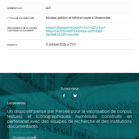
440
DERNIÈRE PAGE
Adresse, pétition et lettre envoyée à l’Assemblée
TYPOLOGIE DOCUMENTAIRE
https://iiif.persee.fr/b0e2cf11-597c-427d-8ac7-
URI DU MANIFEST IIIF DU VOLUME
CONTENANT LE DOCUMENT
68bcc0acf13b/deff766b-e2ec-423b-8e2d-
12e38e836027/manifest
11 octobre 2024 à 01:11
MODIFIÉ LE
Suivez-nous
Les perséides
Un dispositif pensé par Persée pour la valorisation de corpus
textuels et iconographiques numérisés construits en
partenariat avec des équipes de recherche et des institutions
documentaires.
En savoir plus