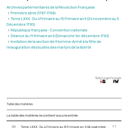
Archives parlementaires de la Révolution Française
Première série (1787-1799)
Tome LXXX - Du 4 Frimaire au 15 Frimaire an II (24 novembre au 5
Décembre 1793)
République française - Convention nationale
Séance du 11 frimaire an II (Dimanche 1er décembre 1793)
Invitation de la section de l’Homme-Armé à la fête de
l’inauguration des bustes des martyrs de la liberté
Télécharger
Partager
Table des matières
La table des matières ne contient aucune entrée.
V
Tome LXXX - Du 4 Frimaire au 15 Frimaire an II (24 novembre au 5 Décembre 1793)