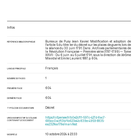
Infos
Bureaux de Pusy Jean Xavier. Modification et adoption de
RÉFÉRENCE BIBLIOGRAPHIQUE
l'article 5 du titre Ier du décret sur les places de guerre, lors de
la séance du 30 juin 1791. Dans : Archives parlementaires de
la Révolution Française — Première série (1787-1799) — Tome
XXVII - Du 6 juin au 5 juillet 1791
, sous la direction de Jérôme
Mavidal et Emile Laurent. 1887. p. 604.
Français
LANGUE PRINCIPALE
1
NOMBRE DE PAGES
604
PREMIÈRE PAGE
604
DERNIÈRE PAGE
Décret
TYPOLOGIE DOCUMENTAIRE
https://iiif.persee.fr/b0e2cf11-597c-427d-8ac7-
URI DU MANIFEST IIIF DU VOLUME
CONTENANT LE DOCUMENT
68bcc0acf13b/1b623e4b-839e-4959-8835-
ea232fea178e/manifest
10 octobre 2024 à 23:33
MODIFIÉ LE