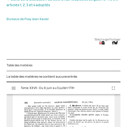
articles 1, 2, 3 et 4 adoptés
Bureaux de Pusy Jean Xavier
Télécharger
Partager
Table des matières
La table des matières ne contient aucune entrée.
V
Tome XXVII - Du 6 juin au 5 juillet 1791
i
s
u
a
l
i
s