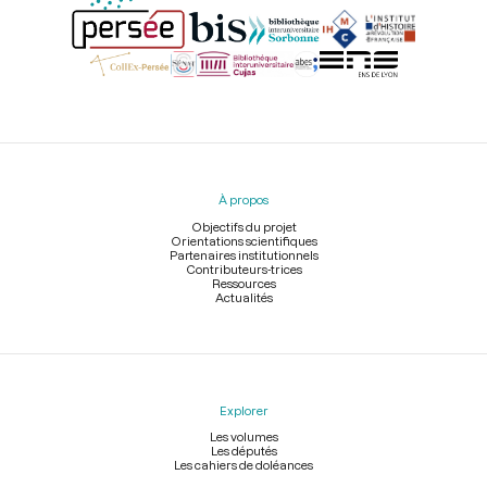
Menu
du
pied
À propos
de
page
Objectifs du projet
Orientations scientifiques
Partenaires institutionnels
Contributeurs-trices
Ressources
Actualités
Explorer
Les volumes
Les députés
Les cahiers de doléances