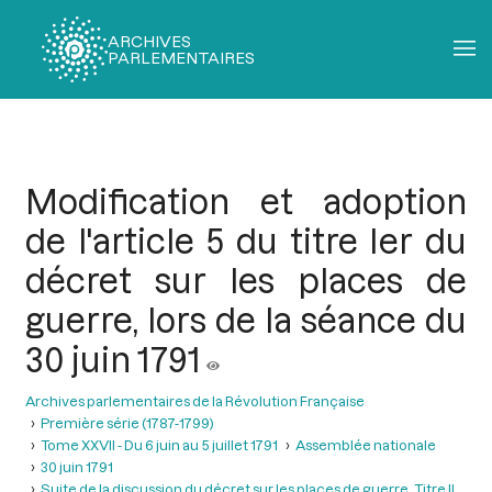
ARCHIVES
PARLEMENTAIRES
Fil
d'Ariane
Modification et adoption
de l'article 5 du titre Ier du
décret sur les places de
guerre, lors de la séance du
30 juin 1791
Archives parlementaires de la Révolution Française
Première série (1787-1799)
Tome XXVII - Du 6 juin au 5 juillet 1791
Assemblée nationale
30 juin 1791
Suite de la discussion du décret sur les places de guerre. Titre II,