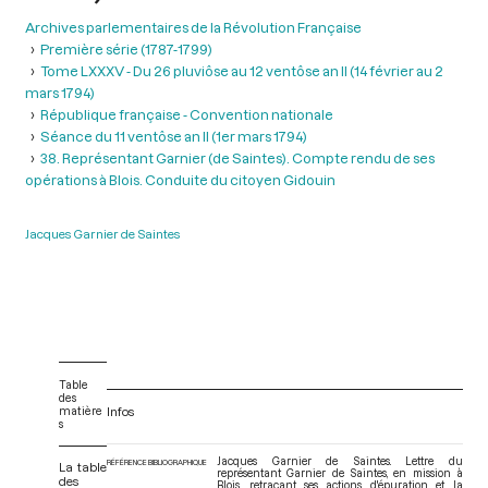
Archives parlementaires de la Révolution Française
Première série (1787-1799)
Tome LXXXV - Du 26 pluviôse au 12 ventôse an II (14 février au 2
mars 1794)
République française - Convention nationale
Séance du 11 ventôse an II (1er mars 1794)
38. Représentant Garnier (de Saintes). Compte rendu de ses
opérations à Blois. Conduite du citoyen Gidouin
Jacques Garnier de Saintes
Table
des
matière
Infos
s
Jacques Garnier de Saintes. Lettre du
RÉFÉRENCE BIBLIOGRAPHIQUE
La table
représentant Garnier de Saintes, en mission à
des
Blois, retraçant ses actions d'épuration et la