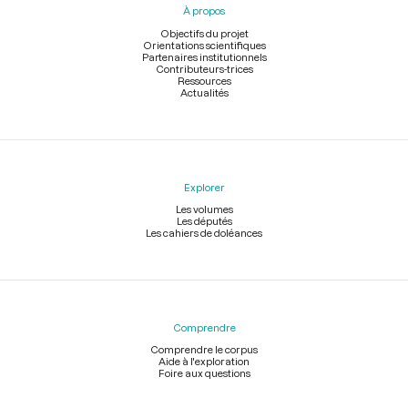
À propos
de
page
Objectifs du projet
Orientations scientifiques
Partenaires institutionnels
Contributeurs-trices
Ressources
Actualités
Explorer
Les volumes
Les députés
Les cahiers de doléances
Comprendre
Comprendre le corpus
Aide à l'exploration
Foire aux questions