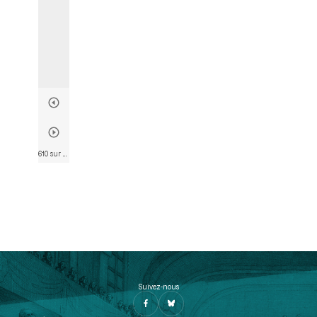
610 sur 746
• Page 608
Suivez-nous