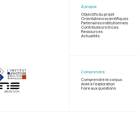
À propos
Objectifs du projet
Orientations scientifiques
Partenaires institutionnels
Contributeurs-trices
Ressources
Actualités
Menu
du
pied
de
Comprendre
page
Comprendre le corpus
Aide à l'exploration
Foire aux questions