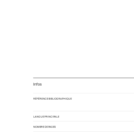
Infos
RÉFÉRENCE BIBLIOGRAPHIQUE
LANGUE PRINCIPALE
NOMBRE DE PAGES