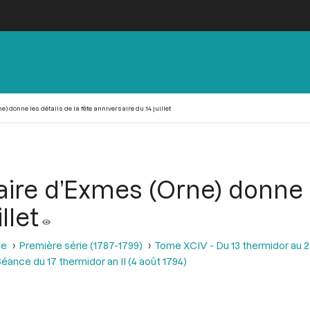
) donne les détails de la fête anniversaire du 14 juillet
aire d’Exmes (Orne) donne l
llet
se
Première série (1787-1799)
Tome XCIV - Du 13 thermidor au 25 t
éance du 17 thermidor an II (4 août 1794)