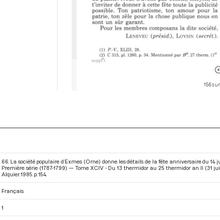
156 sur
66. La société populaire d’Exmes (Orne) donne les détails de la fête anniversaire du 14 
Première série (1787-1799) — Tome XCIV - Du 13 thermidor au 25 thermidor an II (31 juil
Alquier. 1985. p. 154.
Français
1