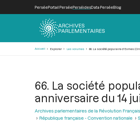
Persée
Portail Persée
Perséides
Data Persée
Blog
ARCHIVES
PARLEMENTAIRES
Fil
Accueil
Explorer
Les volumes
66. La société populaire d’Exmes (Orne
d'Ariane
66. La société popul
anniversaire du 14 jui
Archives parlementaires de la Révolution Françai
République française - Convention nationale
S