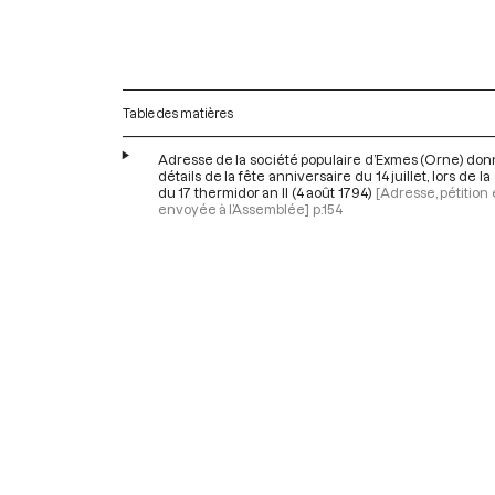
Table des matières
Adresse de la société populaire d’Exmes (Orne) don
détails de la fête anniversaire du 14 juillet, lors de l
du 17 thermidor an II (4 août 1794)
[Adresse, pétition 
envoyée à l’Assemblée]
p.154