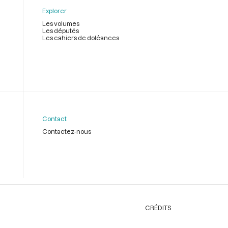
Explorer
Les volumes
Les députés
Les cahiers de doléances
Contact
Contactez-nous
CRÉDITS