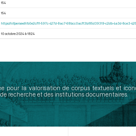
154
154
https://iiif.persee.fr/b0e2cf11-597c-427d-8ac7-68bcc0acf13b/85d39319-c2db-4a3d-8ce3-
10 octobre 2024 à 18:24
ée pour la valorisation de corpus textuels et ic
de recherche et des institutions documentaires.