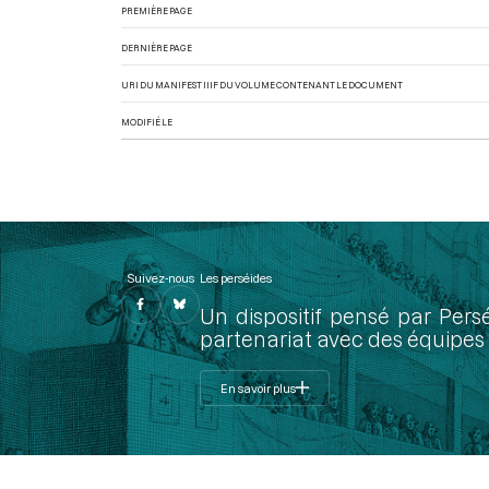
PREMIÈRE PAGE
DERNIÈRE PAGE
URI DU MANIFEST IIIF DU VOLUME CONTENANT LE DOCUMENT
MODIFIÉ LE
Suivez-nous
Les perséides
Un dispositif pensé par Pers
partenariat avec des équipes 
En savoir plus