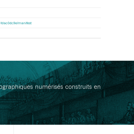
4251dac0dc9e/manifest
onographiques numérisés construits en