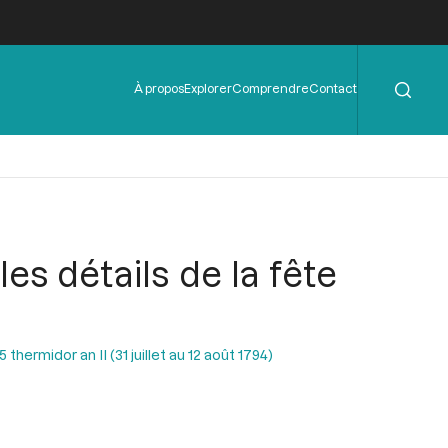
Rechercher
Menu
À propos
Explorer
Comprendre
Contact
de
l'en-
tête
es détails de la fête
hermidor an II (31 juillet au 12 août 1794)