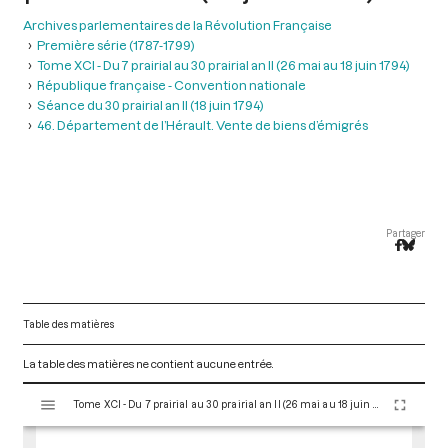
Archives parlementaires de la Révolution Française
Première série (1787-1799)
Tome XCI - Du 7 prairial au 30 prairial an II (26 mai au 18 juin 1794)
République française - Convention nationale
Séance du 30 prairial an II (18 juin 1794)
46. Département de l’Hérault. Vente de biens d’émigrés
Partager
Table des matières
La table des matières ne contient aucune entrée.
V
Tome XCI - Du 7 prairial au 30 prairial an II (26 mai au 18 juin 1794)
i
s