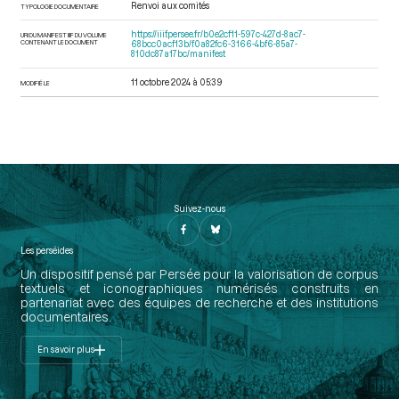
Renvoi aux comités
TYPOLOGIE DOCUMENTAIRE
https://iiif.persee.fr/b0e2cf11-597c-427d-8ac7-
URI DU MANIFEST IIIF DU VOLUME
CONTENANT LE DOCUMENT
68bcc0acf13b/f0a82fc6-3166-4bf6-85a7-
810dc87a17bc/manifest
11 octobre 2024 à 05:39
MODIFIÉ LE
Suivez-nous
Les perséides
Un dispositif pensé par Persée pour la valorisation de corpus
textuels et iconographiques numérisés construits en
partenariat avec des équipes de recherche et des institutions
documentaires.
En savoir plus