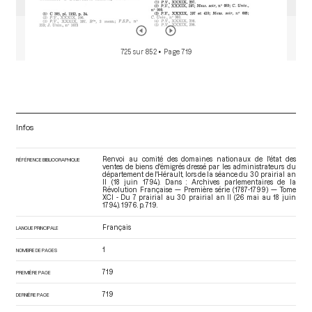
725 sur 852
• Page 719
Infos
Renvoi au comité des domaines nationaux de l'état des
RÉFÉRENCE BIBLIOGRAPHIQUE
ventes de biens d'émigrés dressé par les administrateurs du
département de l'Hérault, lors de la séance du 30 prairial an
II (18 juin 1794). Dans : Archives parlementaires de la
Révolution Française — Première série (1787-1799) — Tome
XCI - Du 7 prairial au 30 prairial an II (26 mai au 18 juin
1794)
. 1976. p. 719.
Français
LANGUE PRINCIPALE
1
NOMBRE DE PAGES
719
PREMIÈRE PAGE
719
DERNIÈRE PAGE