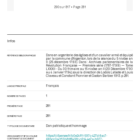
290 sur 817
• Page 281
Infos
Dons en argenterie des églises et d'un cavalier armé et équipé
RÉFÉRENCE BIBLIOGRAPHIQUE
par la commune d'Argenton, lors de la séance du 5 nivôse an
II (25 décembre 1793). Dans : Archives parlementaires de la
Révolution Française — Première série (1787-1799) — Tome
LXXXII - Du 30 frimaire au 15 nivôse an II (20 Décembre 1793
au 4 Janvier 1794)
, sous la direction de Lodoïs Lataste et Louis
Claveau et Constant Pionnier et Gaston Barbier. 1913. p. 281.
Français
LANGUE PRINCIPALE
1
NOMBRE DE PAGES
281
PREMIÈRE PAGE
281
DERNIÈRE PAGE
Don patriotique et hommage
TYPOLOGIE DOCUMENTAIRE
https://iiif.persee.fr/b0e2cf11-597c-427d-8ac7-
URI DU MANIFEST IIIF DU VOLUME
CONTENANT LE DOCUMENT
68bcc0acf13b/fdf849fc-c614-4e7a-b977-