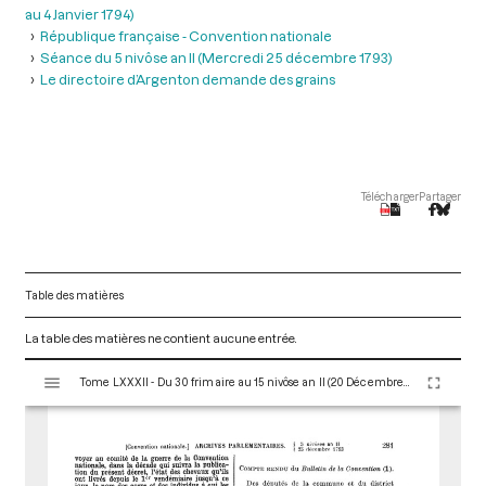
au 4 Janvier 1794)
République française - Convention nationale
Séance du 5 nivôse an II (Mercredi 25 décembre 1793)
Le directoire d’Argenton demande des grains
Télécharger
Partager
Table des matières
La table des matières ne contient aucune entrée.
V
Tome LXXXII - Du 30 frimaire au 15 nivôse an II (20 Décembre 1793 au 4 Janvier 1794)
i
s
u
a
l