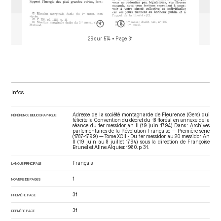
29 sur 574
• Page 31
Infos
Adresse de la société montagnarde de Fleurence (Gers) qui
RÉFÉRENCE BIBLIOGRAPHIQUE
félicite la Convention du décret du 18 floréal, en annexe de la
séance du 1er messidor an II (19 juin 1794). Dans : Archives
parlementaires de la Révolution Française — Première série
(1787-1799) — Tome XCII - Du 1er messidor au 20 messidor An
II (19 juin au 8 juillet 1794)
, sous la direction de Françoise
Brunel et Aline Alquier. 1980. p. 31.
Français
LANGUE PRINCIPALE
1
NOMBRE DE PAGES
31
PREMIÈRE PAGE
31
DERNIÈRE PAGE