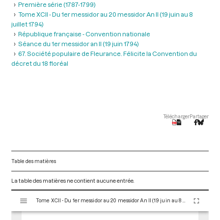
Première série (1787-1799)
Tome XCII - Du 1er messidor au 20 messidor An II (19 juin au 8
juillet 1794)
République française - Convention nationale
Séance du 1er messidor an II (19 juin 1794)
67. Société populaire de Fleurance. Félicite la Convention du
décret du 18 floréal
Télécharger
Partager
Table des matières
La table des matières ne contient aucune entrée.
V
Tome XCII - Du 1er messidor au 20 messidor An II (19 juin au 8 juillet 1794)
i
s