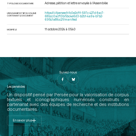
Adresse, pétition et lettre envoyée à l’Assemblée
TYPOLOGIE DOCUMENTAIRE
https://iiif.persee.fr/b0e2cf11-597c-427d-8ac7-
URI DU MANIFEST IIIF DU VOLUME
CONTENANT LE DOCUMENT
68bcc0acf13b/5bc4e6d3-b2b1-4a9a-b7b2-
69541a88cc21/manifest
11 octobre 2024 à 05:40
MODIFIÉ LE
Suivez-nous
Les perséides
Un dispositif pensé par Persée pour la valorisation de corpus
textuels et iconographiques numérisés construits en
partenariat avec des équipes de recherche et des institutions
documentaires.
En savoir plus