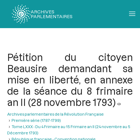
ARCHIVES
PARLEMENTAIRES
Fil
d'Ariane
Pétition du citoyen
Beausire demandant sa
mise en liberté, en annexe
de la séance du 8 frimaire
an II (28 novembre 1793)
Archives parlementaires de la Révolution Française
Première série (1787-1799)
Tome LXXX - Du 4 Frimaire au 15 Frimaire an II (24 novembre au 5
Décembre 1793)
République française - Convention nationale