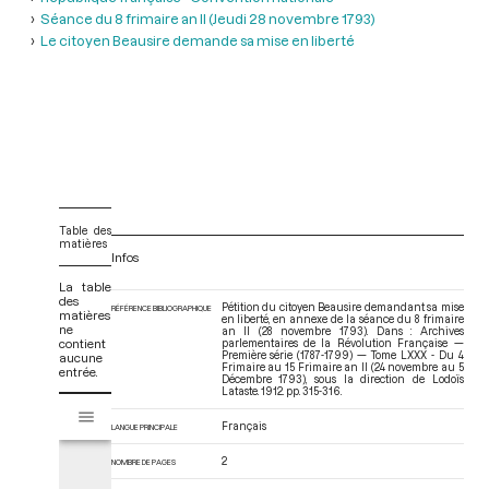
Séance du 8 frimaire an II (Jeudi 28 novembre 1793)
Le citoyen Beausire demande sa mise en liberté
Table des
matières
Infos
La table
des
Pétition du citoyen Beausire demandant sa mise
RÉFÉRENCE BIBLIOGRAPHIQUE
matières
en liberté, en annexe de la séance du 8 frimaire
ne
an II (28 novembre 1793). Dans : Archives
contient
parlementaires de la Révolution Française —
Première série (1787-1799) — Tome LXXX - Du 4
aucune
Frimaire au 15 Frimaire an II (24 novembre au 5
entrée.
Décembre 1793)
, sous la direction de Lodoïs
Lataste. 1912. pp. 315-316.
V
Tome LXXX - Du 4 Frimaire au 15 Frimaire an II (24 novembre au 5 Dé
i
Français
LANGUE PRINCIPALE
s
u
2
NOMBRE DE PAGES
a