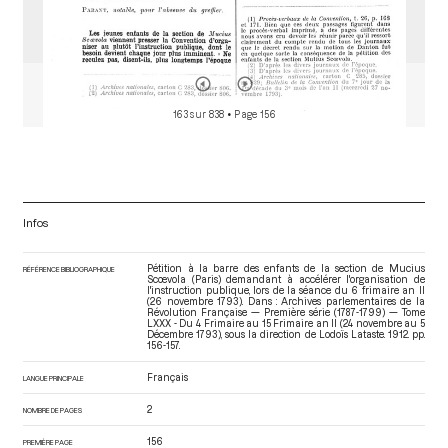
163 sur 838
• Page 156
Infos
Pétition à la barre des enfants de la section de Mucius
RÉFÉRENCE BIBLIOGRAPHIQUE
Scœvola (Paris) demandant à accélérer l'organisation de
l'instruction publique, lors de la séance du 6 frimaire an II
(26 novembre 1793). Dans : Archives parlementaires de la
Révolution Française — Première série (1787-1799) — Tome
LXXX - Du 4 Frimaire au 15 Frimaire an II (24 novembre au 5
Décembre 1793)
, sous la direction de Lodoïs Lataste. 1912. pp.
156-157.
Français
LANGUE PRINCIPALE
2
NOMBRE DE PAGES
156
PREMIÈRE PAGE