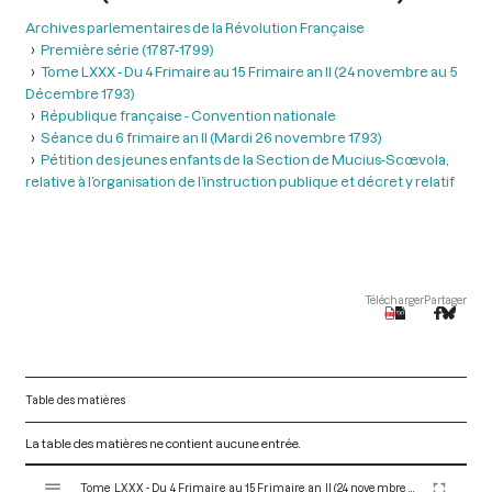
Archives parlementaires de la Révolution Française
Première série (1787-1799)
Tome LXXX - Du 4 Frimaire au 15 Frimaire an II (24 novembre au 5
Décembre 1793)
République française - Convention nationale
Séance du 6 frimaire an II (Mardi 26 novembre 1793)
Pétition des jeunes enfants de la Section de Mucius-ScœvoIa,
relative à l’organisation de l’instruction publique et décret y relatif
Télécharger
Partager
Table des matières
La table des matières ne contient aucune entrée.
V
Tome LXXX - Du 4 Frimaire au 15 Frimaire an II (24 novembre au 5 Décembre 1793)