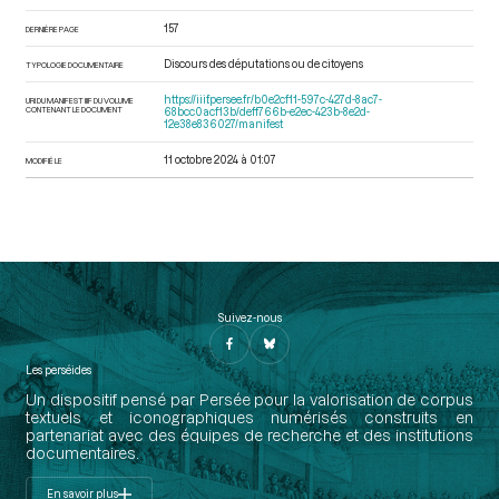
157
DERNIÈRE PAGE
Discours des députations ou de citoyens
TYPOLOGIE DOCUMENTAIRE
https://iiif.persee.fr/b0e2cf11-597c-427d-8ac7-
URI DU MANIFEST IIIF DU VOLUME
CONTENANT LE DOCUMENT
68bcc0acf13b/deff766b-e2ec-423b-8e2d-
12e38e836027/manifest
11 octobre 2024 à 01:07
MODIFIÉ LE
Suivez-nous
Les perséides
Un dispositif pensé par Persée pour la valorisation de corpus
textuels et iconographiques numérisés construits en
partenariat avec des équipes de recherche et des institutions
documentaires.
En savoir plus