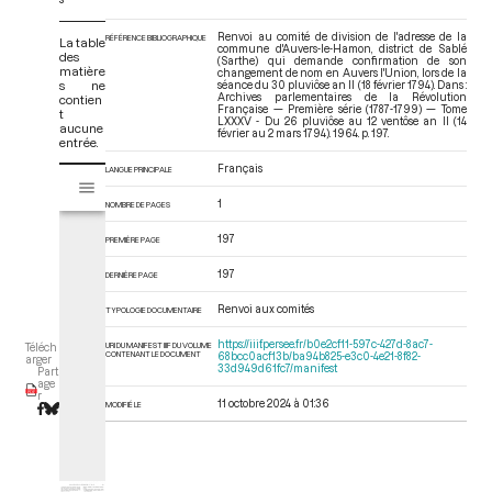
Renvoi au comité de division de l'adresse de la
RÉFÉRENCE BIBLIOGRAPHIQUE
La table
commune d'Auvers-le-Hamon, district de Sablé
des
(Sarthe) qui demande confirmation de son
matière
changement de nom en Auvers l'Union, lors de la
s ne
séance du 30 pluviôse an II (18 février 1794). Dans :
Archives parlementaires de la Révolution
contien
Française — Première série (1787-1799) — Tome
t
LXXXV - Du 26 pluviôse au 12 ventôse an II (14
aucune
février au 2 mars 1794)
. 1964. p. 197.
entrée.
Français
V
LANGUE PRINCIPALE
Tome LXXXV - Du 26 pluviôse au 12 ventôse an II (14 février au 2 mars 17
i
1
NOMBRE DE PAGES
s
u
197
PREMIÈRE PAGE
a
l
197
DERNIÈRE PAGE
i
Renvoi aux comités
TYPOLOGIE DOCUMENTAIRE
s
e
https://iiif.persee.fr/b0e2cf11-597c-427d-8ac7-
URI DU MANIFEST IIIF DU VOLUME
Téléch
CONTENANT LE DOCUMENT
68bcc0acf13b/ba94b825-e3c0-4e21-8f82-
u
arger
33d949d61fc7/manifest
Part
r
age
r
M
11 octobre 2024 à 01:36
MODIFIÉ LE
i
r
a
d