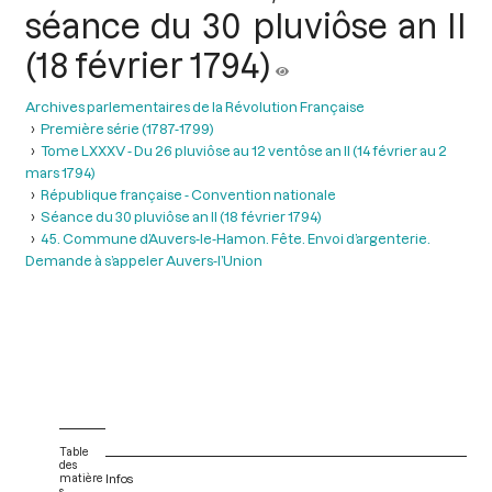
séance du 30 pluviôse an II
(18 février 1794)
Archives parlementaires de la Révolution Française
Première série (1787-1799)
Tome LXXXV - Du 26 pluviôse au 12 ventôse an II (14 février au 2
mars 1794)
République française - Convention nationale
Séance du 30 pluviôse an II (18 février 1794)
45. Commune d’Auvers-le-Hamon. Fête. Envoi d’argenterie.
Demande à s’appeler Auvers-l’Union
Table
des
matière
Infos
s