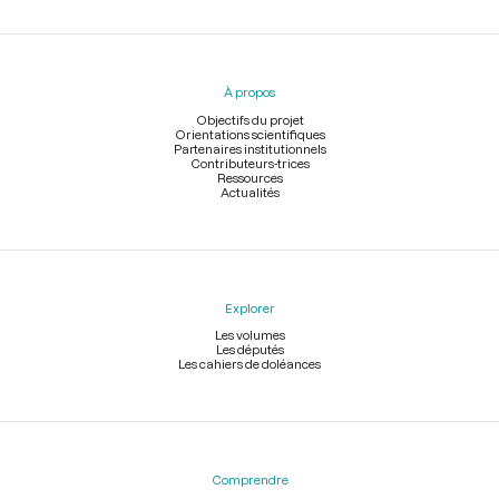
Menu
du
pied
À propos
de
page
Objectifs du projet
Orientations scientifiques
Partenaires institutionnels
Contributeurs-trices
Ressources
Actualités
Explorer
Les volumes
Les députés
Les cahiers de doléances
Comprendre