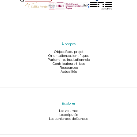
Menu
du
pied
À propos
de
page
Objectifs du projet
Orientations scientifiques
Partenaires institutionnels
Contributeurs-trices
Ressources
Actualités
Explorer
Les volumes
Les députés
Les cahiers de doléances