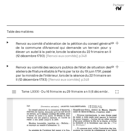
Partager
Table des matières
Renvoi au comité d'aliénation de la pétition du conseil général
de la commune d'Arsonval qui demande un terrain pour y
élever un autel à la patrie, lors de la séance du 22 frimaire an II
(12 décembre 1793)
[Renvoi aux comités]
p.348
Renvoi au comité des secours publics de l'état de situation des
ateliers de filature établis à Paris par la loi du 19 juin 1791, passé
par la ministre de l'Intérieur, lors de la séance du 22 frimaire an
II (12 décembre 1793)
[Renvoi aux comités]
p.348
V
Tome LXXXI - Du 16 frimaire au 29 frimaire an II (6 décembre au 19 décembre 1793)
i
s
u
a
l
i
s