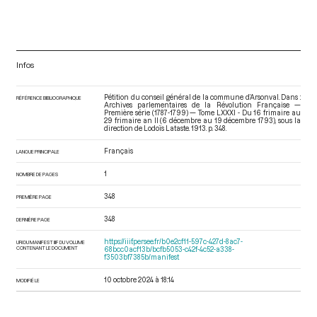
Infos
Pétition du conseil général de la commune d’Arsonval. Dans :
RÉFÉRENCE BIBLIOGRAPHIQUE
Archives parlementaires de la Révolution Française —
Première série (1787-1799) — Tome LXXXI - Du 16 frimaire au
29 frimaire an II (6 décembre au 19 décembre 1793)
, sous la
direction de Lodoïs Lataste. 1913. p. 348.
Français
LANGUE PRINCIPALE
1
NOMBRE DE PAGES
348
PREMIÈRE PAGE
348
DERNIÈRE PAGE
https://iiif.persee.fr/b0e2cf11-597c-427d-8ac7-
URI DU MANIFEST IIIF DU VOLUME
CONTENANT LE DOCUMENT
68bcc0acf13b/bcfb5053-c42f-4c52-a338-
f3503bf7385b/manifest
10 octobre 2024 à 18:14
MODIFIÉ LE