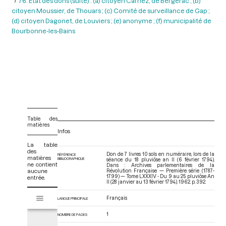
76. Etat des dons (suite) : (a) citoyen Carriez, de Bergerac ; (b)
citoyen Moussier, de Thouars ; (c) Comité de surveillance de Gap ;
(d) citoyen Dagonet, de Louviers ; (e) anonyme ; (f) municipalité de
Bourbonne-les-Bains
Table des
matières
Infos
La table
des
Don de 7 livres 10 sols en numéraire, lors de la
RÉFÉRENCE
matières
BIBLIOGRAPHIQUE
séance du 18 pluviôse an II (6 février 1794).
ne contient
Dans : Archives parlementaires de la
aucune
Révolution Française — Première série (1787-
1799) — Tome LXXXIV - Du 9 au 25 pluviôse An
entrée.
II (28 janvier au 13 février 1794)
. 1962. p. 392.
V
Tome LXXXIV - Du 9 au 25 pluviôse An II (28 janvier au 13 février 1794)
Français
LANGUE PRINCIPALE
i
s
1
NOMBRE DE PAGES
u