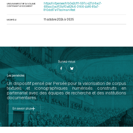
https://iiif.persee.fr/b0e2cf11-597c-427d-8ac7-
URI DU MANIFEST IIIF DU VOLUME
CONTENANT LE DOCUMENT
68bcc0acf13b/f0a82fc6-3166-4bf6-85a7-
810dc87a17bc/manifest
11 octobre 2024 à 05:35
MODIFIÉ LE
Suivez-nous
Les perséides
Un dispositif pensé par Persée pour la valorisation de corpus
textuels et iconographiques numérisés construits en
partenariat avec des équipes de recherche et des institutions
documentaires.
En savoir plus