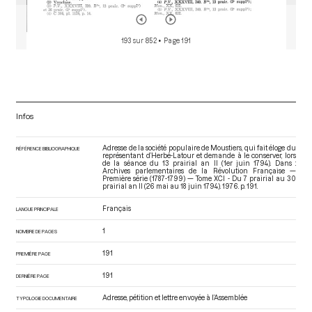
193 sur 852
• Page 191
Infos
Adresse de la société populaire de Moustiers, qui fait éloge du
RÉFÉRENCE BIBLIOGRAPHIQUE
représentant d’Herbé-Latour et demande à le conserver, lors
de la séance du 13 prairial an II (1er juin 1794). Dans :
Archives parlementaires de la Révolution Française —
Première série (1787-1799) — Tome XCI - Du 7 prairial au 30
prairial an II (26 mai au 18 juin 1794)
. 1976. p. 191.
Français
LANGUE PRINCIPALE
1
NOMBRE DE PAGES
191
PREMIÈRE PAGE
191
DERNIÈRE PAGE
Adresse, pétition et lettre envoyée à l’Assemblée
TYPOLOGIE DOCUMENTAIRE