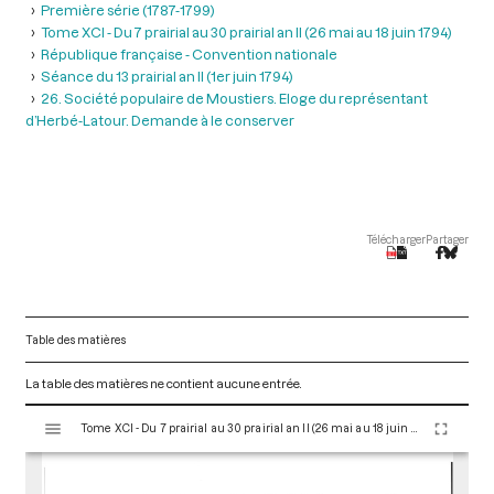
Première série (1787-1799)
Tome XCI - Du 7 prairial au 30 prairial an II (26 mai au 18 juin 1794)
République française - Convention nationale
Séance du 13 prairial an II (1er juin 1794)
26. Société populaire de Moustiers. Eloge du représentant
d’Herbé-Latour. Demande à le conserver
Télécharger
Partager
Table des matières
La table des matières ne contient aucune entrée.
V
Tome XCI - Du 7 prairial au 30 prairial an II (26 mai au 18 juin 1794)
i
s
u