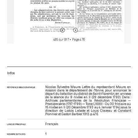
485 sur 817
• Page 476
Infos
Nicolas Sylvestre Maure. Lettre du représentant Maure, en
RÉFÉRENCE BIBLIOGRAPHIQUE
mission dans le département de l'Yonne, pour annoncer le
départ du bataillon du district de Saint-Florentin, en annexe
de la séance du 9 nivôse an II (29 décembre 1793). Dans :
Archives parlementaires de la Révolution Française —
Première série (1787-1799) — Tome LXXXII - Du 30 frimaire au
15 nivôse an II (20 Décembre 1793 au 4 Janvier 1794)
, sous la
direction de Lodoïs Lataste et Louis Claveau et Constant
Pionnier et Gaston Barbier. 1913. p. 476.
Français
LANGUE PRINCIPALE
1
NOMBRE DE PAGES