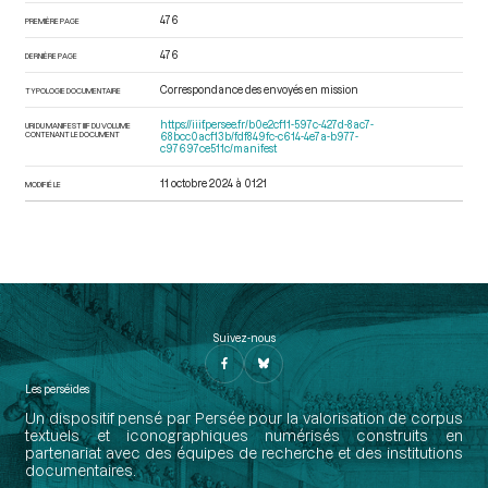
476
PREMIÈRE PAGE
476
DERNIÈRE PAGE
Correspondance des envoyés en mission
TYPOLOGIE DOCUMENTAIRE
https://iiif.persee.fr/b0e2cf11-597c-427d-8ac7-
URI DU MANIFEST IIIF DU VOLUME
CONTENANT LE DOCUMENT
68bcc0acf13b/fdf849fc-c614-4e7a-b977-
c97697ce511c/manifest
11 octobre 2024 à 01:21
MODIFIÉ LE
Suivez-nous
Les perséides
Un dispositif pensé par Persée pour la valorisation de corpus
textuels et iconographiques numérisés construits en
partenariat avec des équipes de recherche et des institutions
documentaires.