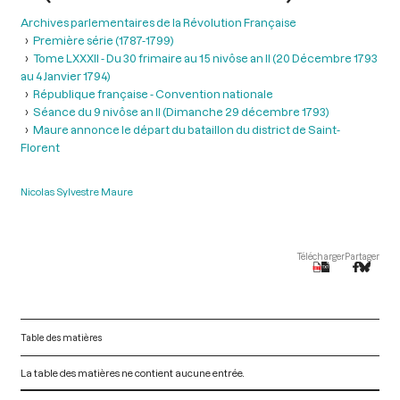
Archives parlementaires de la Révolution Française
Première série (1787-1799)
Tome LXXXII - Du 30 frimaire au 15 nivôse an II (20 Décembre 1793
au 4 Janvier 1794)
République française - Convention nationale
Séance du 9 nivôse an II (Dimanche 29 décembre 1793)
Maure annonce le départ du bataillon du district de Saint-
Florent
Nicolas Sylvestre Maure
Télécharger
Partager
Table des matières
La table des matières ne contient aucune entrée.
V