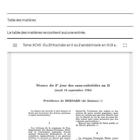
Table des matières
La table des matières ne contient aucune entrée.
V
Tome XCVII - Du 23 fructidor an II au 2 vendémiaire an III (9 au 23 septembre 1794)
i
s
u
a
l
i
s
e
u
r
M
i
r
a
d
o