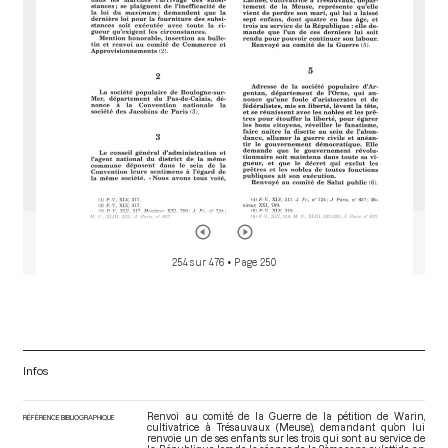
r
254 sur 476
• Page 250
Infos
Renvoi au comité de la Guerre de la pétition de Warin,
RÉFÉRENCE BIBLIOGRAPHIQUE
cultivatrice à Trésauvaux (Meuse), demandant qu’on lui
renvoie un de ses enfants sur les trois qui sont au service de