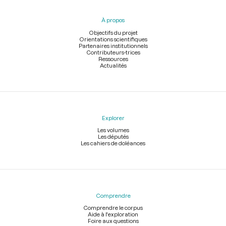
du
pied
À propos
de
page
Objectifs du projet
Orientations scientifiques
Partenaires institutionnels
Contributeurs-trices
Ressources
Actualités
Explorer
Les volumes
Les députés
Les cahiers de doléances
Comprendre
Comprendre le corpus
Aide à l'exploration
Foire aux questions