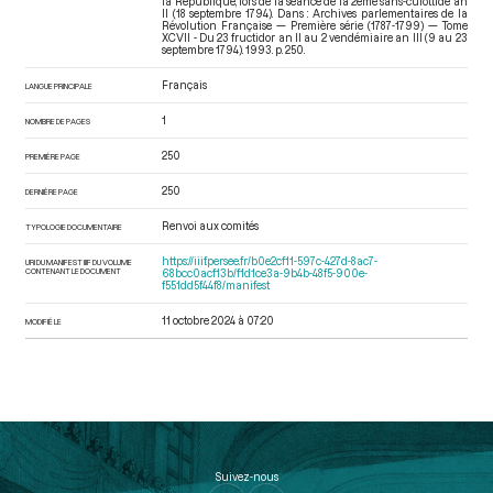
la République, lors de la séance de la 2ème sans-culottide an
II (18 septembre 1794). Dans : Archives parlementaires de la
Révolution Française — Première série (1787-1799) — Tome
XCVII - Du 23 fructidor an II au 2 vendémiaire an III (9 au 23
septembre 1794)
. 1993. p. 250.
Français
LANGUE PRINCIPALE
1
NOMBRE DE PAGES
250
PREMIÈRE PAGE
250
DERNIÈRE PAGE
Renvoi aux comités
TYPOLOGIE DOCUMENTAIRE
https://iiif.persee.fr/b0e2cf11-597c-427d-8ac7-
URI DU MANIFEST IIIF DU VOLUME
CONTENANT LE DOCUMENT
68bcc0acf13b/f1d1ce3a-9b4b-48f5-900e-
f551dd5f44f8/manifest
11 octobre 2024 à 07:20
MODIFIÉ LE
Suivez-nous