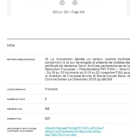
250 sur 524
• Page 248
Infos
16. La Convention décrète un certain nombre d’articles
RÉFÉRENCE BIBLIOGRAPHIQUE
concernant la loi sur les émigrés, et présente les modèles des
certificats de résidence. Dans : Archives parlementaires de la
Révolution Française — Première série (1787-1799) — Tome CI
- Du 19 au 30 brumaire an III (9 au 20 novembre 1794)
, sous
la direction de Françoise Brunel et Marie-Claude Baron et
Corinne Gomez-Le Chevanton. 2005. pp. 248-249.
Français
LANGUE PRINCIPALE
2
NOMBRE DE PAGES
248
PREMIÈRE PAGE
249
DERNIÈRE PAGE
https://iiif.persee.fr/b0e2cf11-597c-427d-8ac7-
URI DU MANIFEST IIIF DU VOLUME
CONTENANT LE DOCUMENT
68bcc0acf13b/f4a8b315-184e-40dc-805a-
5e47382c3741/manifest