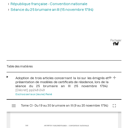
République française - Convention nationale
Séance du 25 brumaire an III (15 novembre 1794)
Partager
Table des matières
Adoption de trois articles concernant la loi sur les émigrés et
présentation de modèles de certificats de résidence, lors de la
séance du 25 brumaire an III (15 novembre 1794)
[Décret]
pp.248-249
Eschasseriaux (Jeune) René
V
Tome CI - Du 19 au 30 brumaire an III (9 au 20 novembre 1794)
i
s
u
a