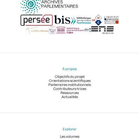
ARCHIVES
PARLEMENTAIRES
Menu
du
pied
À propos
de
page
Objectifs du projet
Orientations scientifiques
Partenaires institutionnels
Contributeurs-trices
Ressources
Actualités
Explorer
Les volumes