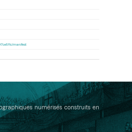
697ce511c/manifest
onographiques numérisés construits en