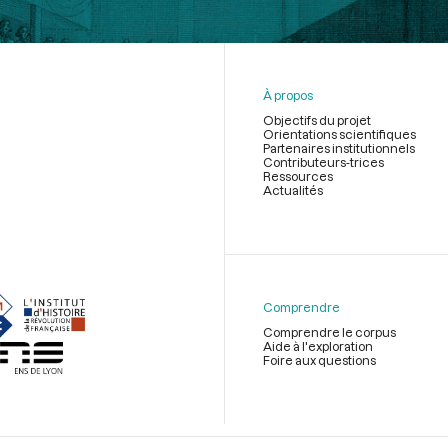
À propos
Objectifs du projet
Orientations scientifiques
Partenaires institutionnels
Contributeurs-trices
Ressources
Actualités
Menu
du
pied
de
Comprendre
page
Comprendre le corpus
Aide à l'exploration
Foire aux questions