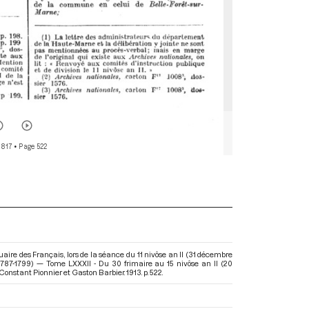
 817
• Page 522
uaire des Français, lors de la séance du 11 nivôse an II (31 décembre
1787-1799) — Tome LXXXII - Du 30 frimaire au 15 nivôse an II (20
Constant Pionnier et Gaston Barbier. 1913. p. 522.