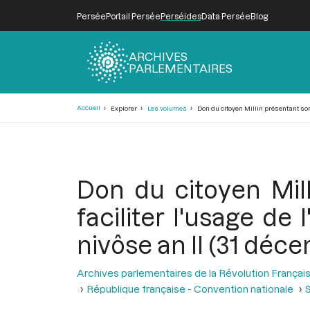
Persée
Portail Persée
Perséides
Data Persée
Blog
ARCHIVES
PARLEMENTAIRES
Fil
Accueil
Explorer
Les volumes
Don du citoyen Millin présentant son 
d'Ariane
Don du citoyen Mil
faciliter l'usage de
nivôse an II (31 déc
Archives parlementaires de la Révolution Françai
République française - Convention nationale
S