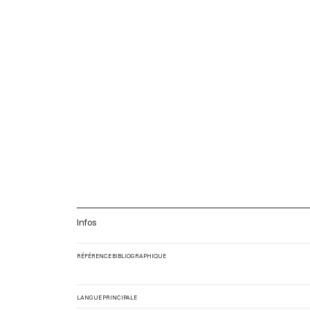
Infos
RÉFÉRENCE BIBLIOGRAPHIQUE
LANGUE PRINCIPALE