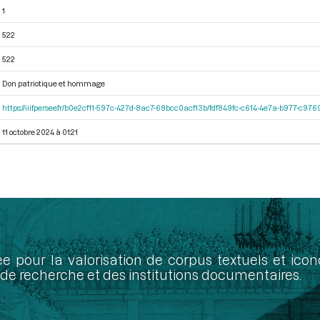
1
522
522
Don patriotique et hommage
https://iiif.persee.fr/b0e2cf11-597c-427d-8ac7-68bcc0acf13b/fdf849fc-c614-4e7a-b977-c97
11 octobre 2024 à 01:21
ée pour la valorisation de corpus textuels et ic
de recherche et des institutions documentaires.