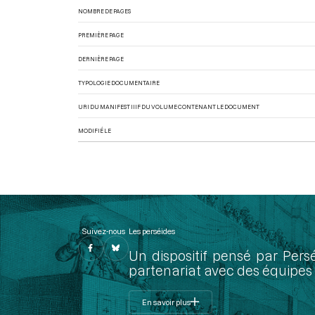
NOMBRE DE PAGES
PREMIÈRE PAGE
DERNIÈRE PAGE
TYPOLOGIE DOCUMENTAIRE
URI DU MANIFEST IIIF DU VOLUME CONTENANT LE DOCUMENT
MODIFIÉ LE
Suivez-nous
Les perséides
Un dispositif pensé par Pers
partenariat avec des équipes 
En savoir plus