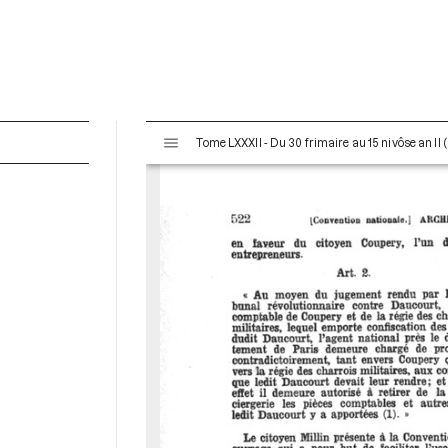
V
Tome LXXXII - Du 30 frimaire au 15 nivôse an II
i
s
u
a
l
i
s
e
u
r
M
i
r
a
d