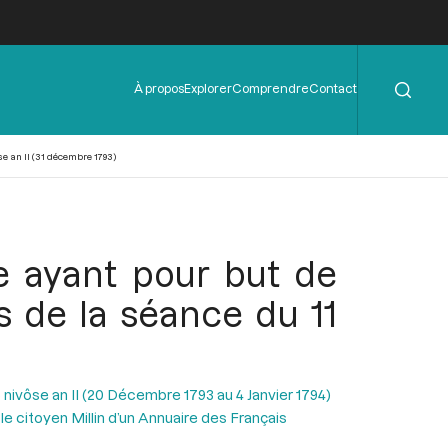
Rechercher
Menu
À propos
Explorer
Comprendre
Contact
de
l'en-
tête
se an II (31 décembre 1793)
e ayant pour but de
rs de la séance du 11
 nivôse an II (20 Décembre 1793 au 4 Janvier 1794)
 citoyen Millin d’un Annuaire des Français