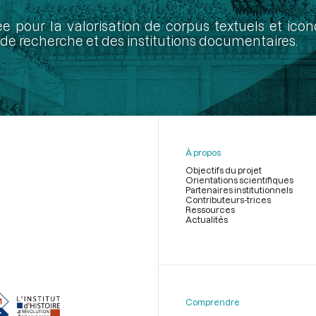
ée pour la valorisation de corpus textuels et ic
de recherche et des institutions documentaires.
À propos
Objectifs du projet
Orientations scientifiques
Partenaires institutionnels
Contributeurs-trices
Ressources
Actualités
Menu
du
pied
de
Comprendre