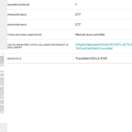
1
NOMBRE DE PAGES
277
PREMIÈRE PAGE
277
DERNIÈRE PAGE
Renvoi aux comités
TYPOLOGIE DOCUMENTAIRE
https://iiif.persee.fr/b0e2cf11-597c-
URI DU MANIFEST IIIF DU VOLUME CONTENANT LE
DOCUMENT
3404a6ab9de2/manifest
11 octobre 2024 à 01:25
MODIFIÉ LE