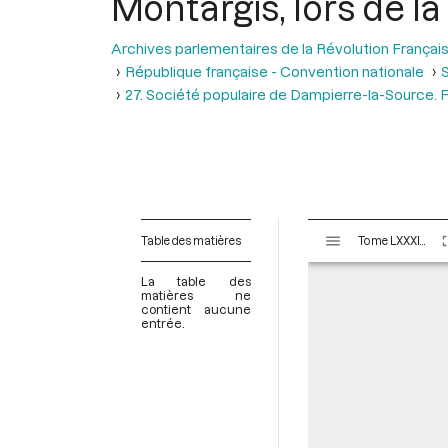
Montargis, lors de la
Archives parlementaires de la Révolution Françai
République française - Convention nationale
S
27. Société populaire de Dampierre-la-Source. F
V
Table des matières
Tome LXXXIII - Du 16 nivôse au 8 pluviôse An II (5 au 27 janvier 1794)
i
s
La table des
u
matières ne
contient aucune
a
entrée.
l
i
s
e
u
r