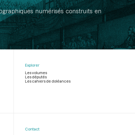
onographiques numérisés construits en
Explorer
Les volumes
Les députés
Les cahiers de doléances
Contact