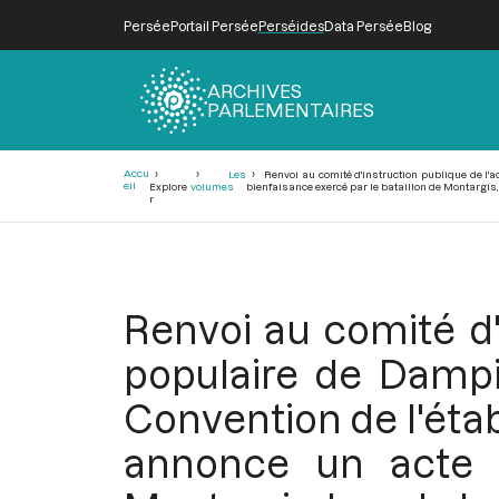
Persée
Portail Persée
Perséides
Data Persée
Blog
ARCHIVES
PARLEMENTAIRES
Fil
Accu
Les
Renvoi au comité d'instruction publique de l'a
d'Ariane
eil
Explore
volumes
bienfaisance exercé par le bataillon de Montargis, l
r
Renvoi au comité d'
populaire de Dampier
Convention de l'éta
annonce un acte d