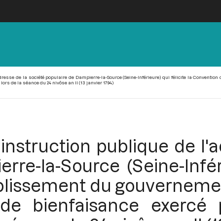
dresse de la société populaire de Dampierre-la-Source (Seine-Inférieure) qui félicite la Conventio
ors de la séance du 24 nivôse an II (13 janvier 1794)
instruction publique de l'a
re-la-Source (Seine-Inféri
blissement du gouvernemen
e bienfaisance exercé p