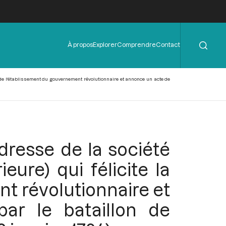
Rechercher
Menu
À propos
Explorer
Comprendre
Contact
de
l'en-
tête
n de l'établissement du gouvernement révolutionnaire et annonce un acte de
dresse de la société
eure) qui félicite la
t révolutionnaire et
ar le bataillon de