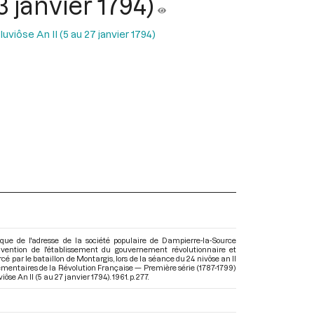
3 janvier 1794)
uviôse An II (5 au 27 janvier 1794)
ique de l'adresse de la société populaire de Dampierre-la-Source
Convention de l'établissement du gouvernement révolutionnaire et
 par le bataillon de Montargis, lors de la séance du 24 nivôse an II
lementaires de la Révolution Française — Première série (1787-1799)
iôse An II (5 au 27 janvier 1794)
. 1961. p. 277.