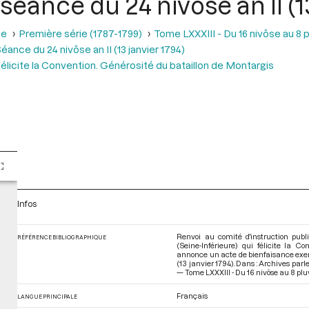
 séance du 24 nivôse an II (1
se
Première série (1787-1799)
Tome LXXXIII - Du 16 nivôse au 8 pl
éance du 24 nivôse an II (13 janvier 1794)
élicite la Convention. Générosité du bataillon de Montargis
Infos
Renvoi au comité d'instruction publ
RÉFÉRENCE BIBLIOGRAPHIQUE
(Seine-Inférieure) qui félicite la 
annonce un acte de bienfaisance exercé
(13 janvier 1794). Dans : Archives par
— Tome LXXXIII - Du 16 nivôse au 8 pluv
Français
LANGUE PRINCIPALE