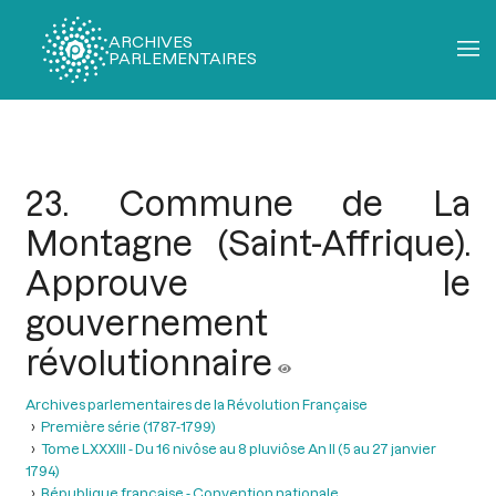
ARCHIVES
PARLEMENTAIRES
Fil
d'Ariane
23. Commune de La
Montagne (Saint-Affrique).
Approuve le
gouvernement
révolutionnaire
Archives parlementaires de la Révolution Française
Première série (1787-1799)
Tome LXXXIII - Du 16 nivôse au 8 pluviôse An II (5 au 27 janvier
1794)
République française - Convention nationale