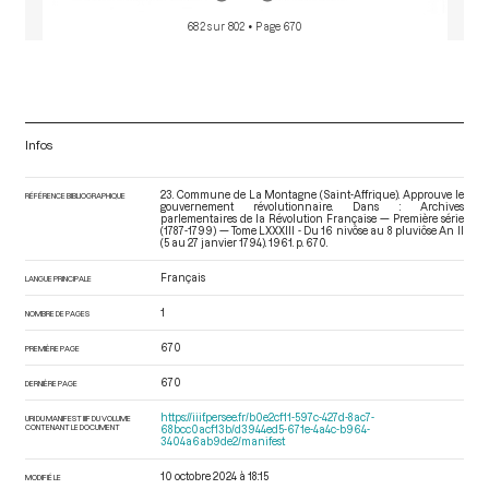
682 sur 802
• Page 670
Infos
23. Commune de La Montagne (Saint-Affrique). Approuve le
RÉFÉRENCE BIBLIOGRAPHIQUE
gouvernement révolutionnaire. Dans : Archives
parlementaires de la Révolution Française — Première série
(1787-1799) — Tome LXXXIII - Du 16 nivôse au 8 pluviôse An II
(5 au 27 janvier 1794)
. 1961. p. 670.
Français
LANGUE PRINCIPALE
1
NOMBRE DE PAGES
670
PREMIÈRE PAGE
670
DERNIÈRE PAGE
https://iiif.persee.fr/b0e2cf11-597c-427d-8ac7-
URI DU MANIFEST IIIF DU VOLUME
CONTENANT LE DOCUMENT
68bcc0acf13b/d3944ed5-671e-4a4c-b964-
3404a6ab9de2/manifest
10 octobre 2024 à 18:15
MODIFIÉ LE