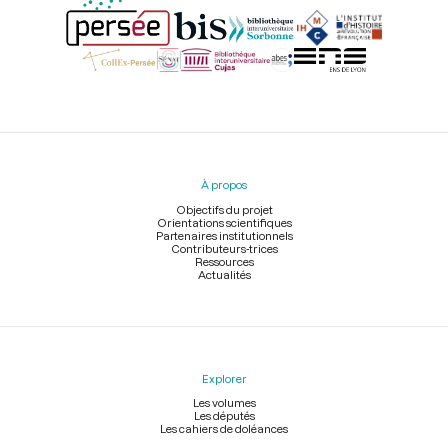
Menu
du
pied
À propos
de
page
Objectifs du projet
Orientations scientifiques
Partenaires institutionnels
Contributeurs-trices
Ressources
Actualités
Explorer
Les volumes
Les députés
Les cahiers de doléances