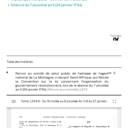
Séance du 7 pluviôse an II (26 janvier 1794)
Partager
Table des matières
Renvoi au comité de salut public de l'adresse de l'agent
national de La Montagne, ci-devant Saint-Affrique, qui félicite
la Convention sur la loi concernant l'organisation du
gouvernement révolutionnaire, lors de la séance du 7 pluviôse
an II (26 janvier 1794)
[Renvoi aux comités]
p.670
V
Tome LXXXIII - Du 16 nivôse au 8 pluviôse An II (5 au 27 janvier 1794)
i
s
u
a
l