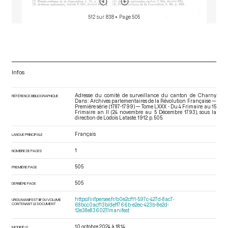
512 sur 838
• Page 505
Infos
Adresse du comité de surveillance du canton de Charny.
RÉFÉRENCE BIBLIOGRAPHIQUE
Dans : Archives parlementaires de la Révolution Française —
Première série (1787-1799) — Tome LXXX - Du 4 Frimaire au 15
Frimaire an II (24 novembre au 5 Décembre 1793)
, sous la
direction de Lodoïs Lataste. 1912. p. 505.
Français
LANGUE PRINCIPALE
1
NOMBRE DE PAGES
505
PREMIÈRE PAGE
505
DERNIÈRE PAGE
https://iiif.persee.fr/b0e2cf11-597c-427d-8ac7-
URI DU MANIFEST IIIF DU VOLUME
CONTENANT LE DOCUMENT
68bcc0acf13b/deff766b-e2ec-423b-8e2d-
12e38e836027/manifest
10 octobre 2024 à 18:14
MODIFIÉ LE