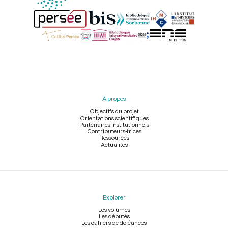
Menu
du
pied
À propos
de
page
Objectifs du projet
Orientations scientifiques
Partenaires institutionnels
Contributeurs-trices
Ressources
Actualités
Explorer
Les volumes
Les députés
Les cahiers de doléances