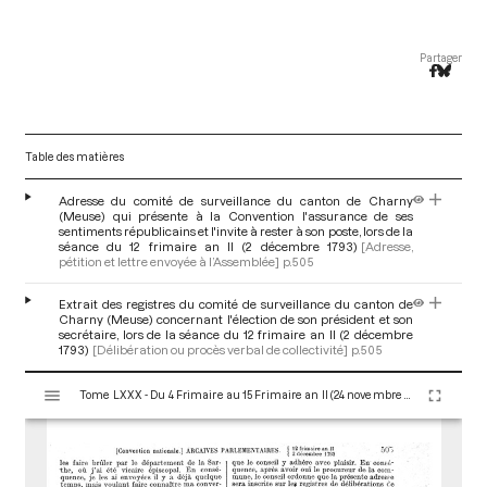
Partager
Table des matières
Adresse du comité de surveillance du canton de Charny
(Meuse) qui présente à la Convention l'assurance de ses
sentiments républicains et l'invite à rester à son poste, lors de la
séance du 12 frimaire an II (2 décembre 1793)
[Adresse,
pétition et lettre envoyée à l’Assemblée]
p.505
Extrait des registres du comité de surveillance du canton de
Charny (Meuse) concernant l'élection de son président et son
secrétaire, lors de la séance du 12 frimaire an II (2 décembre
1793)
[Délibération ou procès verbal de collectivité]
p.505
V
Tome LXXX - Du 4 Frimaire au 15 Frimaire an II (24 novembre au 5 Décembre 1793)
i
s
u
a
l