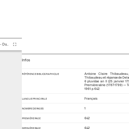
Tome LXXXIII - Du 16 nivôse au 8 pluviôse An II (5 au 27 janvier 1794)
Infos
Antoine Claire Thibaudeau,
RÉFÉRENCE BIBLIOGRAPHIQUE
Thibaudeau et réponse de Delacro
6 pluviôse an II (25 janvier 
Première série (1787-1799) — To
1961. p. 642.
Français
LANGUE PRINCIPALE
1
NOMBRE DE PAGES
642
PREMIÈRE PAGE
642
DERNIÈRE PAGE