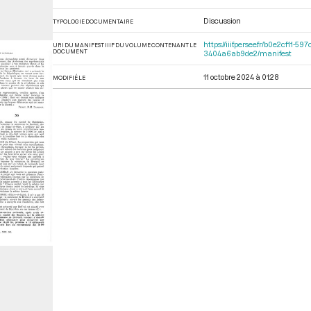
Discussion
TYPOLOGIE DOCUMENTAIRE
https://iiif.persee.fr/b0e2cf1
URI DU MANIFEST IIIF DU VOLUME CONTENANT LE
DOCUMENT
3404a6ab9de2/manifest
11 octobre 2024 à 01:28
MODIFIÉ LE