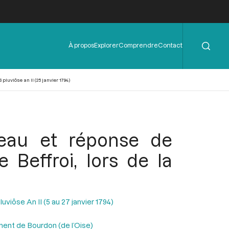
Rechercher
Menu
À propos
Explorer
Comprendre
Contact
de
l'en-
tête
luviôse an II (25 janvier 1794)
eau et réponse de
e Beffroi, lors de la
uviôse An II (5 au 27 janvier 1794)
ment de Bourdon (de l’Oise)