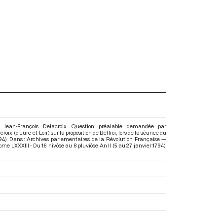
 Jean-François Delacroix. Question préalable demandée par
ix (d'Eure-et-Loir) sur la proposition de Beffroi, lors de la séance du
1794). Dans : Archives parlementaires de la Révolution Française —
me LXXXIII - Du 16 nivôse au 8 pluviôse An II (5 au 27 janvier 1794)
.