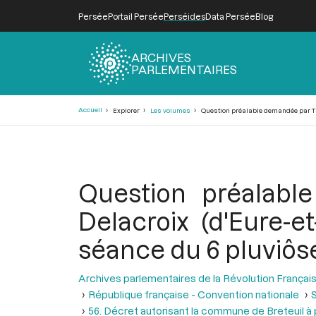
Persée
Portail Persée
Perséides
Data Persée
Blog
ARCHIVES
PARLEMENTAIRES
Fil
Accueil
Explorer
Les volumes
Question préalable demandée par Thiba
d'Ariane
Question préalab
Delacroix (d'Eure-et
séance du 6 pluviôse 
Archives parlementaires de la Révolution Françai
République française - Convention nationale
S
56. Décret autorisant la commune de Breteuil à 