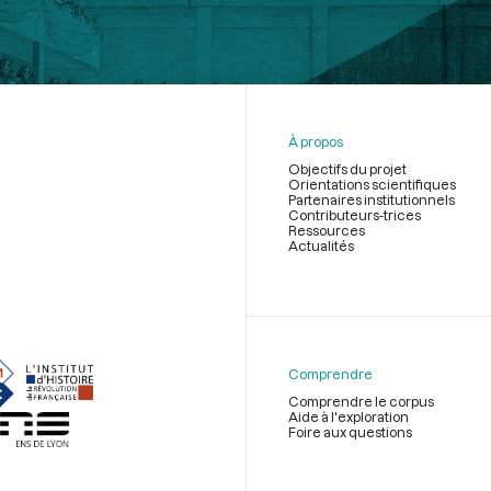
À propos
Objectifs du projet
Orientations scientifiques
Partenaires institutionnels
Contributeurs-trices
Ressources
Actualités
Menu
du
pied
de
Comprendre
page
Comprendre le corpus
Aide à l'exploration
Foire aux questions