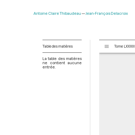
Antoine Claire Thibaudeau
Jean-François Delacroix
V
Table des matières
i
s
La table des matières
u
ne contient aucune
entrée.
a
l
i
s
e
u
r
M
i
r
a