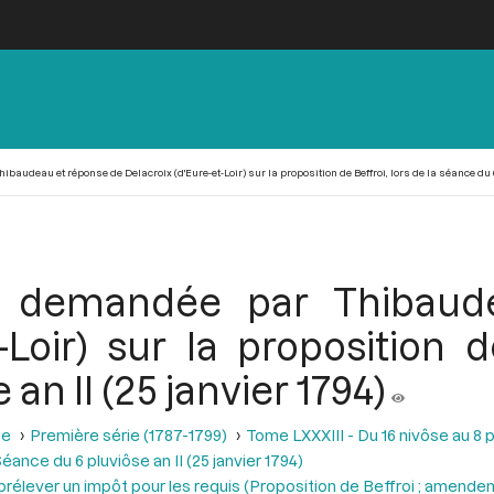
udeau et réponse de Delacroix (d'Eure-et-Loir) sur la proposition de Beffroi, lors de la séance du 6 p
le demandée par Thibaud
-Loir) sur la proposition d
an II (25 janvier 1794)
se
Première série (1787-1799)
Tome LXXXIII - Du 16 nivôse au 8 pl
éance du 6 pluviôse an II (25 janvier 1794)
prélever un impôt pour les requis (Proposition de Beffroi ; amende