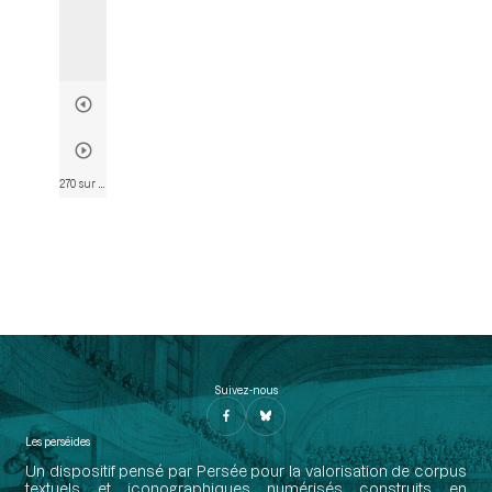
270 sur 835
• Page 263
Suivez-nous
Les perséides
Un dispositif pensé par Persée pour la valorisation de corpus
textuels et iconographiques numérisés construits en