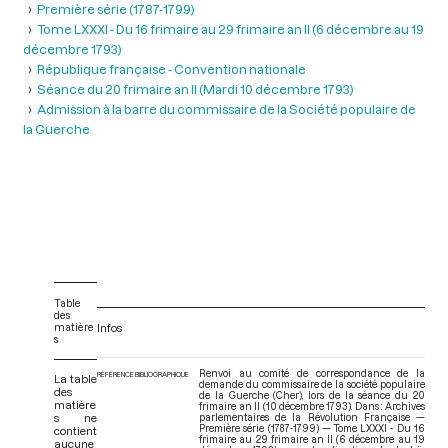
Première série (1787-1799)
Tome LXXXI - Du 16 frimaire au 29 frimaire an II (6 décembre au 19
décembre 1793)
République française - Convention nationale
Séance du 20 frimaire an II (Mardi 10 décembre 1793)
Admission à la barre du commissaire de la Société populaire de
la Guerche
Table
des
matière
Infos
s
Renvoi au comité de correspondance de la
RÉFÉRENCE BIBLIOGRAPHIQUE
La table
demande du commissaire de la société populaire
des
de la Guerche (Cher), lors de la séance du 20
matière
frimaire an II (10 décembre 1793). Dans : Archives
s ne
parlementaires de la Révolution Française —
Première série (1787-1799) — Tome LXXXI - Du 16
contient
frimaire au 29 frimaire an II (6 décembre au 19
aucune