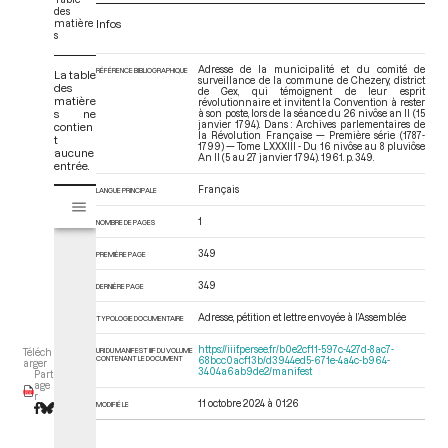
des
matière
Infos
s
Adresse de la municipalité et du comité de
RÉFÉRENCE BIBLIOGRAPHIQUE
La table
surveillance de la commune de Chezery, district
des
de Gex, qui témoignent de leur esprit
matière
révolutionnaire et invitent la Convention à rester
s ne
à son poste, lors de la séance du 26 nivôse an II (15
janvier 1794). Dans : Archives parlementaires de
contien
la Révolution Française — Première série (1787-
t
1799) — Tome LXXXIII - Du 16 nivôse au 8 pluviôse
aucune
An II (5 au 27 janvier 1794)
. 1961. p. 349.
entrée.
Français
V
LANGUE PRINCIPALE
Tome LXXXIII - Du 16 nivôse au 8 pluviôse An II (5 au 27 janvier 1794)
i
1
NOMBRE DE PAGES
s
u
349
PREMIÈRE PAGE
a
l
349
DERNIÈRE PAGE
i
Adresse, pétition et lettre envoyée à l’Assemblée
TYPOLOGIE DOCUMENTAIRE
s
e
https://iiif.persee.fr/b0e2cf11-597c-427d-8ac7-
URI DU MANIFEST IIIF DU VOLUME
Téléch
CONTENANT LE DOCUMENT
68bcc0acf13b/d3944ed5-671e-4a4c-b964-
u
arger
3404a6ab9de2/manifest
Part
r
age
r
M
11 octobre 2024 à 01:26
MODIFIÉ LE
i
r