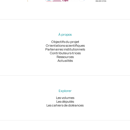
Menu
du
pied
À propos
de
page
Objectifs du projet
Orientations scientifiques
Partenaires institutionnels
Contributeurs-trices
Ressources
Actualités
Explorer
Les volumes
Les députés
Les cahiers de doléances