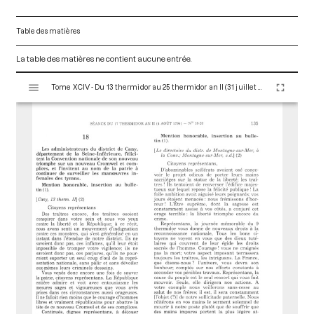
Table des matières
La table des matières ne contient aucune entrée.
V
Tome XCIV - Du 13 thermidor au 25 thermidor an II (31 juillet au 12 août 1794)
i
s
u
a
l
i
s
e
u
r
M
i
r
a
d
o
r