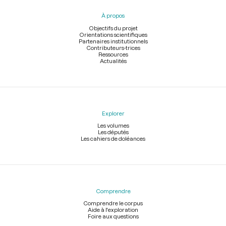
pied
À propos
de
page
Objectifs du projet
Orientations scientifiques
Partenaires institutionnels
Contributeurs-trices
Ressources
Actualités
Explorer
Les volumes
Les députés
Les cahiers de doléances
Comprendre
Comprendre le corpus
Aide à l'exploration
Foire aux questions