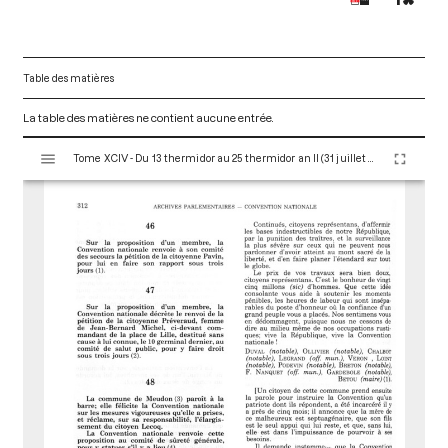
Table des matières
La table des matières ne contient aucune entrée.
V
Tome XCIV - Du 13 thermidor au 25 thermidor an II (31 juillet au 12 août 1794)
i
s
u
a
l
i
s
e
u
r
M
i
r
a
d