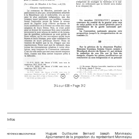
o
r
314 sur 638
• Page 312
Infos
Hugues Guillaume Bernard Joseph Monmayou.
RÉFÉRENCE BIBLIOGRAPHIQUE
Ajournement de la proposition du représentant Monmayou