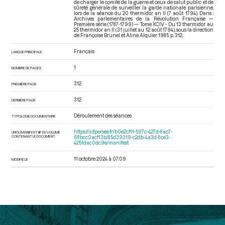
de charger le comité de la guerre et ceux de salut public et de
sûreté générale de surveiller la garde nationale parisienne,
lors de la séance du 20 thermidor an II (7 août 1794). Dans :
Archives parlementaires de la Révolution Française —
Première série (1787-1799) — Tome XCIV - Du 13 thermidor au
25 thermidor an II (31 juillet au 12 août 1794)
, sous la direction
de Françoise Brunel et Aline Alquier. 1985. p. 312.
Français
LANGUE PRINCIPALE
1
NOMBRE DE PAGES
312
PREMIÈRE PAGE
312
DERNIÈRE PAGE
Déroulement des séances
TYPOLOGIE DOCUMENTAIRE
https://iiif.persee.fr/b0e2cf11-597c-427d-8ac7-
URI DU MANIFEST IIIF DU VOLUME
CONTENANT LE DOCUMENT
68bcc0acf13b/85d39319-c2db-4a3d-8ce3-
4251dac0dc9e/manifest
11 octobre 2024 à 07:09
MODIFIÉ LE