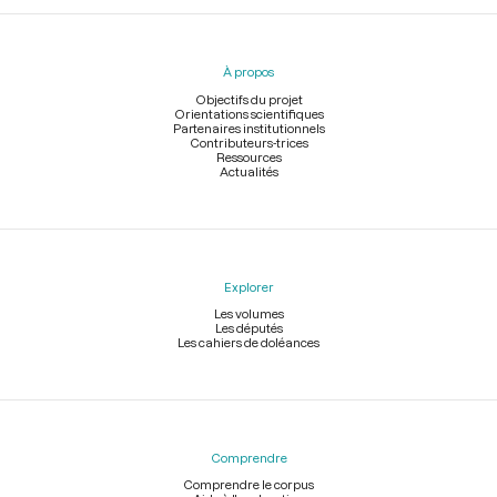
Menu
du
pied
À propos
de
page
Objectifs du projet
Orientations scientifiques
Partenaires institutionnels
Contributeurs-trices
Ressources
Actualités
Explorer
Les volumes
Les députés
Les cahiers de doléances
Comprendre
Comprendre le corpus