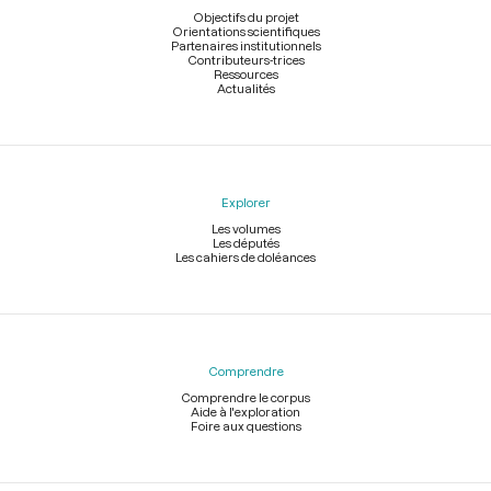
page
Objectifs du projet
Orientations scientifiques
Partenaires institutionnels
Contributeurs-trices
Ressources
Actualités
Explorer
Les volumes
Les députés
Les cahiers de doléances
Comprendre
Comprendre le corpus
Aide à l'exploration
Foire aux questions