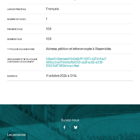
Français
LANGUE PRINCIPALE
1
NOMBRE DE PAGES
106
PREMIÈRE PAGE
106
DERNIÈRE PAGE
Adresse, pétition et lettre envoyée à l’Assemblée
TYPOLOGIE DOCUMENTAIRE
https://iiif.persee.fr/b0e2cf11-597c-427d-8ac7-
URI DU MANIFEST IIIF DU VOLUME
CONTENANT LE DOCUMENT
68bcc0acf13b/bcfb5053-c42f-4c52-a338-
f3503bf7385b/manifest
11 octobre 2024 à 01:14
MODIFIÉ LE
Suivez-nous
Les perséides