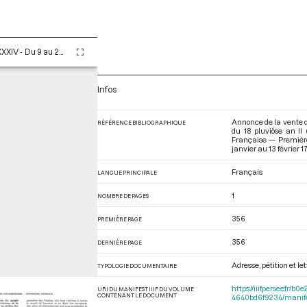
Tome LXXXIV - Du 9 au 25 pluviôse An II (28 janvier au 13 février 1794)
Infos
Annonce de la vente de
RÉFÉRENCE BIBLIOGRAPHIQUE
du 18 pluviôse an II 
Française — Première
janvier au 13 février 1
Français
LANGUE PRINCIPALE
1
NOMBRE DE PAGES
356
PREMIÈRE PAGE
356
DERNIÈRE PAGE
Adresse, pétition et l
TYPOLOGIE DOCUMENTAIRE
https://iiif.persee.f
URI DU MANIFEST IIIF DU VOLUME
CONTENANT LE DOCUMENT
4640bd6f9234/manif