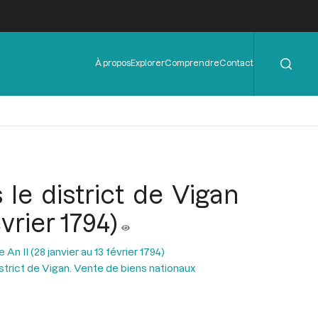
Rechercher
Menu
À propos
Explorer
Comprendre
Contact
de
l'en-
tête
le district de Vigan
vrier 1794)
n II (28 janvier au 13 février 1794)
istrict de Vigan. Vente de biens nationaux