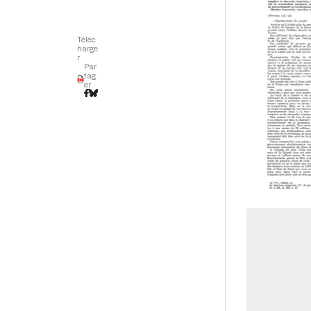
Téléc
harge
r
Par
tag
er