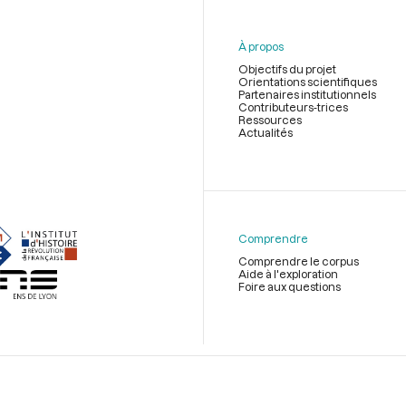
À propos
Objectifs du projet
Orientations scientifiques
Partenaires institutionnels
Contributeurs-trices
Ressources
Actualités
Menu
du
pied
de
Comprendre
page
Comprendre le corpus
Aide à l'exploration
Foire aux questions