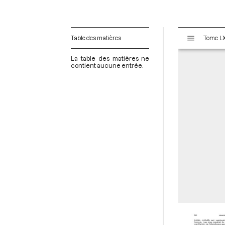
V
Table des matières
i
s
La table des matières ne
u
contient aucune entrée.
a
l
i
s
e
u
r
M
i
r
a
d
o
r