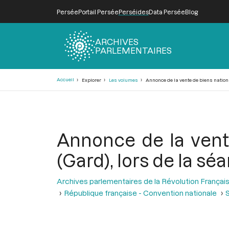
Persée
Portail Persée
Perséides
Data Persée
Blog
ARCHIVES
PARLEMENTAIRES
Fil
Accueil
Explorer
Les volumes
Annonce de la vente de biens nationaux
d'Ariane
Annonce de la vente
(Gard), lors de la séa
Archives parlementaires de la Révolution Françai
République française - Convention nationale
S