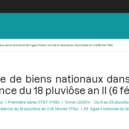
 dans le district de Vigan (Gard), lors de la séance du 18 pluviôse an II (6 février 1794)
 de biens nationaux dans 
nce du 18 pluviôse an II (6 fé
se
Première série (1787-1799)
Tome LXXXIV - Du 9 au 25 pluviôse A
éance du 18 pluviôse an II (6 février 1794)
29. Agent national du d