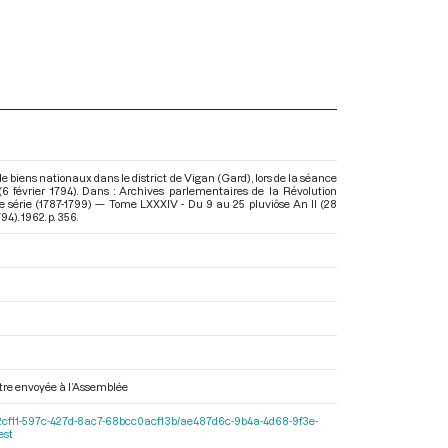
 biens nationaux dans le district de Vigan (Gard), lors de la séance
(6 février 1794). Dans : Archives parlementaires de la Révolution
 série (1787-1799) — Tome LXXXIV - Du 9 au 25 pluviôse An II (28
794)
. 1962. p. 356.
ettre envoyée à l’Assemblée
r/b0e2cf11-597c-427d-8ac7-68bcc0acf13b/ae487d6c-9b4a-4d68-9f3e-
est