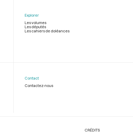
Explorer
Les volumes
Les députés
Les cahiers de doléances
Contact
Contactez-nous
CRÉDITS