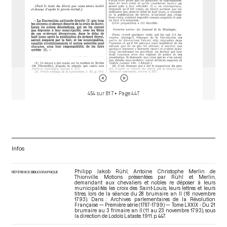
454 sur 817
• Page 447
Infos
Philipp Jakob Rühl, Antoine Christophe Merlin de
RÉFÉRENCE BIBLIOGRAPHIQUE
Thionville. Motions présentées par Rühl et Merlin,
demandant aux chevaliers et nobles re déposer à leurs
municipalités les croix des Saint-Louis, leurs lettres et leurs
titres, lors de la séance du 28 brumaire an II (18 novembre
1793). Dans : Archives parlementaires de la Révolution
Française — Première série (1787-1799) — Tome LXXIX - Du 21
brumaire au 3 frimaire an II (11 au 23 novembre 1793)
, sous
la direction de Lodoïs Lataste. 1911. p. 447.