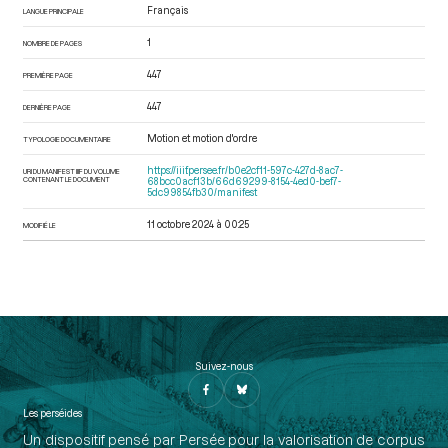
Français
LANGUE PRINCIPALE
1
NOMBRE DE PAGES
447
PREMIÈRE PAGE
447
DERNIÈRE PAGE
Motion et motion d'ordre
TYPOLOGIE DOCUMENTAIRE
https://iiif.persee.fr/b0e2cf11-597c-427d-8ac7-
URI DU MANIFEST IIIF DU VOLUME
CONTENANT LE DOCUMENT
68bcc0acf13b/66d69299-8154-4ed0-bef7-
5dc99854fb30/manifest
11 octobre 2024 à 00:25
MODIFIÉ LE
Suivez-nous
Les perséides
Un dispositif pensé par Persée pour la valorisation de corpus