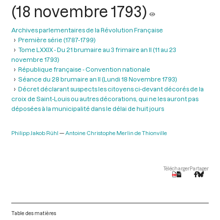
(18 novembre 1793)
Archives parlementaires de la Révolution Française
Première série (1787-1799)
Tome LXXIX - Du 21 brumaire au 3 frimaire an II (11 au 23
novembre 1793)
République française - Convention nationale
Séance du 28 brumaire an II (Lundi 18 Novembre 1793)
Décret déclarant suspects les citoyens ci-devant décorés de la
croix de Saint-Louis ou autres décorations, qui ne les auront pas
déposées à la municipalité dans le délai de huit jours
Philipp Jakob Rühl
Antoine Christophe Merlin de Thionville
Télécharger
Partager
Table des matières