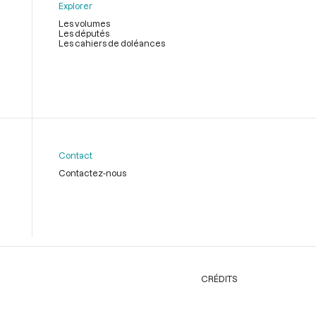
Explorer
Les volumes
Les députés
Les cahiers de doléances
Contact
Contactez-nous
CRÉDITS