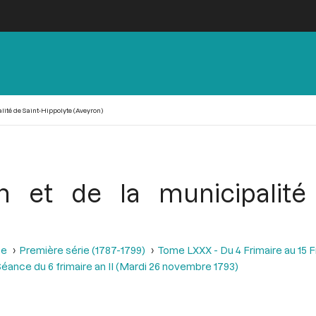
ité de Saint-Hippolyte (Aveyron)
 et de la municipalité 
se
Première série (1787-1799)
Tome LXXX - Du 4 Frimaire au 15 
éance du 6 frimaire an II (Mardi 26 novembre 1793)