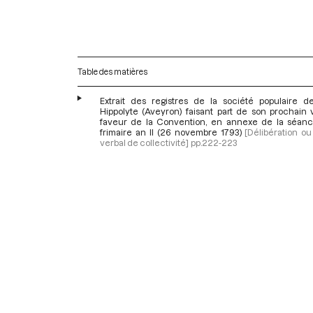
Table des matières
Extrait des registres de la société populaire de
Hippolyte (Aveyron) faisant part de son prochain 
faveur de la Convention, en annexe de la séan
frimaire an II (26 novembre 1793)
[Délibération o
verbal de collectivité]
pp.222-223