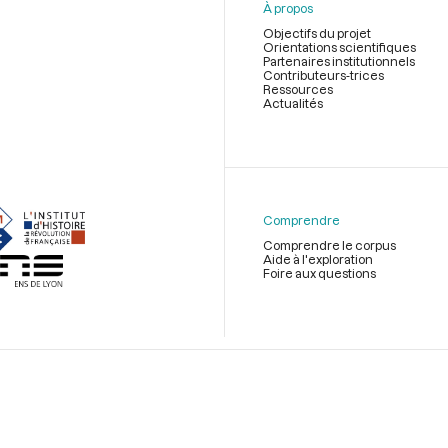
À propos
Objectifs du projet
Orientations scientifiques
Partenaires institutionnels
Contributeurs-trices
Ressources
Actualités
Menu
du
pied
de
Comprendre
page
Comprendre le corpus
Aide à l'exploration
Foire aux questions