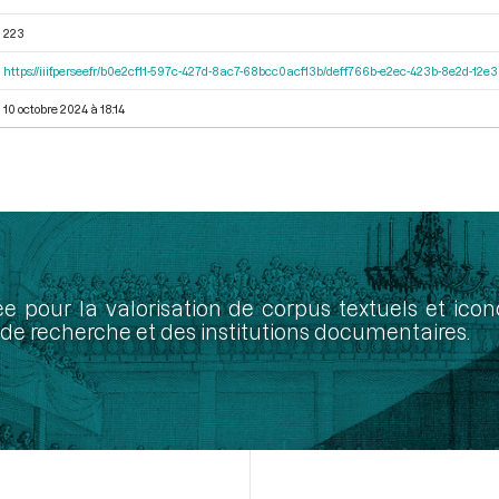
223
https://iiif.persee.fr/b0e2cf11-597c-427d-8ac7-68bcc0acf13b/deff766b-e2ec-423b-8e2d-1
10 octobre 2024 à 18:14
ée pour la valorisation de corpus textuels et ic
de recherche et des institutions documentaires.