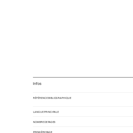
Infos
RÉFÉRENCE BIBLIOGRAPHIQUE
LANGUE PRINCIPALE
NOMBRE DE PAGES
PREMIÈRE PAGE