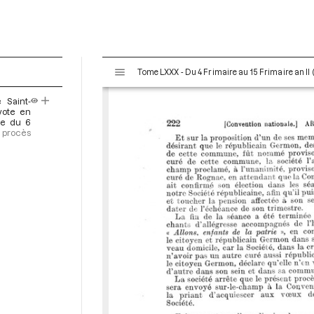
V
Tome LXXX - Du 4 Frimaire au 15 Frimaire an I
i
s
 Saint-
u
vote en
a
ce du 6
u procès
l
i
s
e
u
r
M
i
r
a
d
o