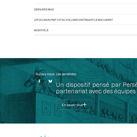
DERNIÈRE PAGE
URI DU MANIFEST IIIF DU VOLUME CONTENANT LE DOCUMENT
MODIFIÉ LE
Suivez-nous
Les perséides
Un dispositif pensé par Pers
partenariat avec des équipes 
En savoir plus