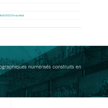
2e38e836027/manifest
onographiques numérisés construits en