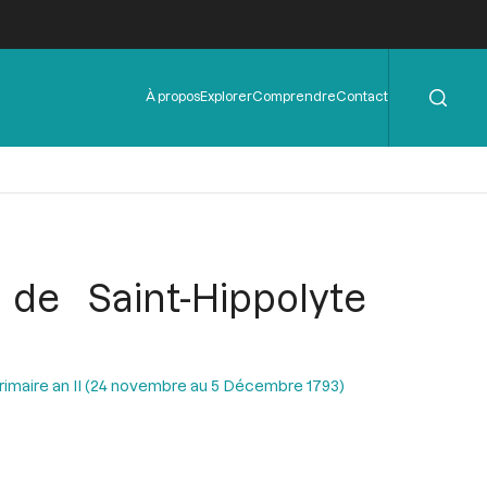
Rechercher
Menu
À propos
Explorer
Comprendre
Contact
de
l'en-
tête
de Saint-Hippolyte
Frimaire an II (24 novembre au 5 Décembre 1793)