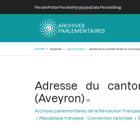
Persée
Portail Persée
Perséides
Data Persée
Blog
ARCHIVES
PARLEMENTAIRES
Fil
Accueil
Explorer
Les volumes
Adresse du canton et de la municipal
d'Ariane
Adresse du canton
(Aveyron)
Archives parlementaires de la Révolution Françai
République française - Convention nationale
S