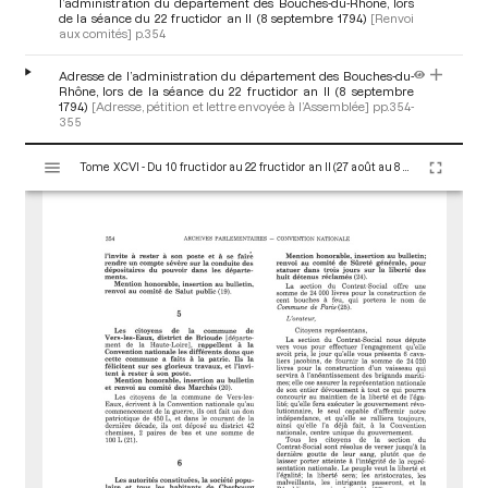
l’administration du département des Bouches-du-Rhône, lors
de la séance du 22 fructidor an II (8 septembre 1794)
[Renvoi
aux comités]
p.354
Adresse de l’administration du département des Bouches-du-
Rhône, lors de la séance du 22 fructidor an II (8 septembre
1794)
[Adresse, pétition et lettre envoyée à l’Assemblée]
pp.354-
355
V
Tome XCVI - Du 10 fructidor au 22 fructidor an II (27 août au 8 septembre 1794)
i
s
u
a
l
i
s
e
u
r
M
i
r
a
d
o