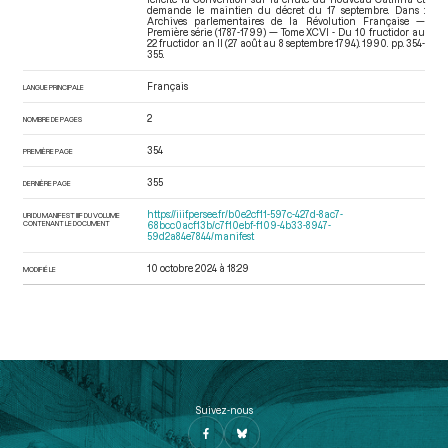
demande le maintien du décret du 17 septembre. Dans :
Archives parlementaires de la Révolution Française —
Première série (1787-1799) — Tome XCVI - Du 10 fructidor au
22 fructidor an II (27 août au 8 septembre 1794)
. 1990. pp. 354-
355.
Français
LANGUE PRINCIPALE
2
NOMBRE DE PAGES
354
PREMIÈRE PAGE
355
DERNIÈRE PAGE
https://iiif.persee.fr/b0e2cf11-597c-427d-8ac7-
URI DU MANIFEST IIIF DU VOLUME
CONTENANT LE DOCUMENT
68bcc0acf13b/c7f10ebf-f109-4b33-8947-
59d2a84e7844/manifest
10 octobre 2024 à 18:29
MODIFIÉ LE
Suivez-nous