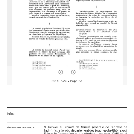
r
364 sur 452
• Page 354
Infos
9. Renvoi au comité de Sûreté générale de l’adresse de
RÉFÉRENCE BIBLIOGRAPHIQUE
l’administration du département des Bouches-du-Rhône, qui
félicite la Convention sur la chute du nouveau Catilina et