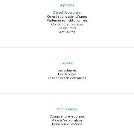
pied
À propos
de
page
Objectifs du projet
Orientations scientifiques
Partenaires institutionnels
Contributeurs-trices
Ressources
Actualités
Explorer
Les volumes
Les députés
Les cahiers de doléances
Comprendre
Comprendre le corpus
Aide à l'exploration
Foire aux questions