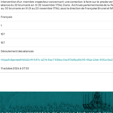
Intervention d'un membre inspecteur concernant une correction à faire sur le procès-verb
séance du 22 brumaire an III (12 novembre 1794). Dans : Archives parlementaires de la R
au 30 brumaire an III (9 au 20 novembre 1794)
, sous la direction de Françoise Brunel et
Français
1
157
157
Déroulement des séances
https://iiif.persee.fr/b0e2cf11-597c-427d-8ac7-68bcc0acf13b/f4a8b315-184e-40dc-805a-5
11 octobre 2024 à 07:30