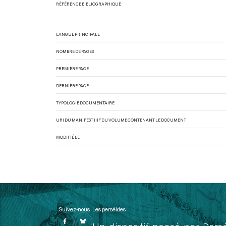
RÉFÉRENCE BIBLIOGRAPHIQUE
LANGUE PRINCIPALE
NOMBRE DE PAGES
PREMIÈRE PAGE
DERNIÈRE PAGE
TYPOLOGIE DOCUMENTAIRE
URI DU MANIFEST IIIF DU VOLUME CONTENANT LE DOCUMENT
MODIFIÉ LE
Suivez-nous
Les perséides