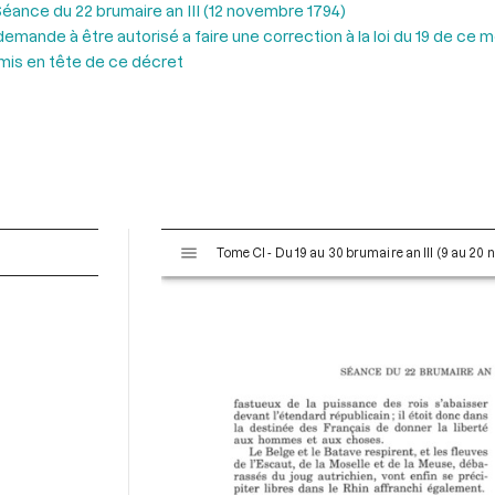
éance du 22 brumaire an III (12 novembre 1794)
nde à être autorisé a faire une correction à la loi du 19 de ce moi
t mis en tête de ce décret
V
Tome CI - Du 19 au 30 brumaire an III (9 au 20
i
s
u
a
l
i
s
e
u
r