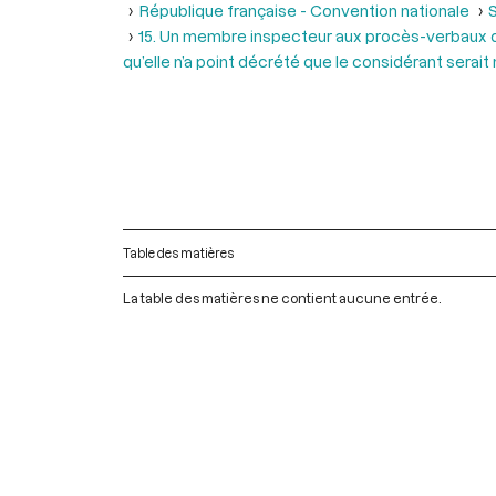
République française - Convention nationale
S
15. Un membre inspecteur aux procès-verbaux dema
qu’elle n’a point décrété que le considérant serai
Table des matières
La table des matières ne contient aucune entrée.