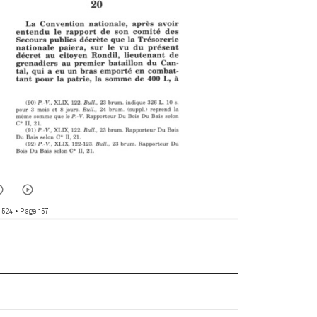
 524
• Page 157