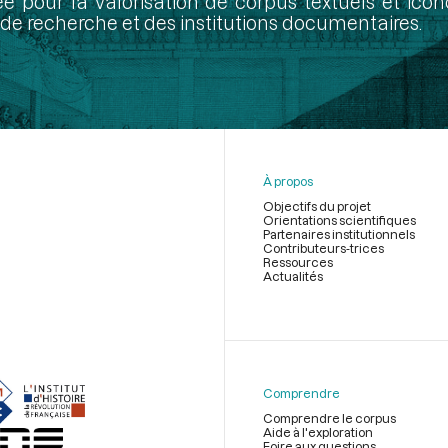
ée pour la valorisation de corpus textuels et ic
de recherche et des institutions documentaires.
À propos
Objectifs du projet
Orientations scientifiques
Partenaires institutionnels
Contributeurs-trices
Ressources
Actualités
Menu
du
pied
de
Comprendre
page
Comprendre le corpus
Aide à l'exploration
Foire aux questions