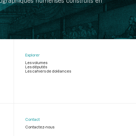
onographiques numérisés construits en
Explorer
Les volumes
Les députés
Les cahiers de doléances
Contact
Contactez-nous