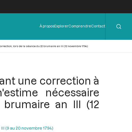
Rechercher
Menu
À propos
Explorer
Comprendre
Contact
de
l'en-
tête
rection, lors de la séance du 22 brumaire an III (12 novembre 1794)
nt une correction à
n'estime nécessaire
brumaire an III (12
 III (9 au 20 novembre 1794)