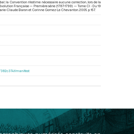
al; la Convention n'estime nécessaire aucune correction, lors de la
évolution Française — Première série (1787-1799) — Tome CI - Du 19
 Marie-Claude Baron et Corinne Gomez-Le Chevanton. 2005. p. 157.
e47382c3741/manifest