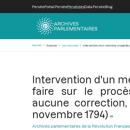
Persée
Portail Persée
Perséides
Data Persée
Blog
ARCHIVES
PARLEMENTAIRES
Fil
Accueil
Explorer
Les volumes
Intervention d'un membre inspecteur 
d'Ariane
Intervention d'un 
faire sur le procè
aucune correction,
novembre 1794)
Archives parlementaires de la Révolution Françai