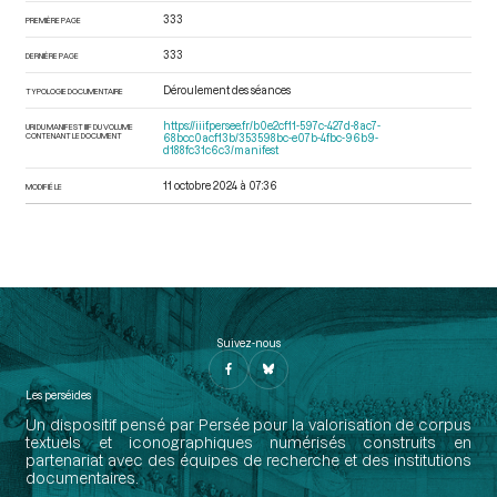
333
PREMIÈRE PAGE
333
DERNIÈRE PAGE
Déroulement des séances
TYPOLOGIE DOCUMENTAIRE
https://iiif.persee.fr/b0e2cf11-597c-427d-8ac7-
URI DU MANIFEST IIIF DU VOLUME
CONTENANT LE DOCUMENT
68bcc0acf13b/353598bc-e07b-4fbc-96b9-
d188fc31c6c3/manifest
11 octobre 2024 à 07:36
MODIFIÉ LE
Suivez-nous
Les perséides
Un dispositif pensé par Persée pour la valorisation de corpus
textuels et iconographiques numérisés construits en
partenariat avec des équipes de recherche et des institutions
documentaires.