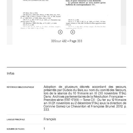
335 sur 492
• Page 333
Infos
Adoption de plusieurs décrets accordant des secours,
RÉFÉRENCE BIBLIOGRAPHIQUE
présentés par Dubois du Bais, au nom du comité des Secours,
lors de la séance du 10 frimaire an III (30 novembre 1794).
Dans : Archives parlementaires de la Révolution Française —
Première série (1787-1799) — Tome CII - Du 1er au 12 frimaire
an III (21 novembre au 2 décembre 1794)
, sous la direction de
Corinne Gomez-Le Chevanton et Françoise Brunel. 2012. p.
333.
Français
LANGUE PRINCIPALE
1
NOMBRE DE PAGES