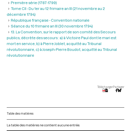
Première série (1787-1799)
Tome CII - Du 1er au 12 frimaire an III (21 novembre au 2
décembre 1794)
République française - Convention nationale
Séance du 10 frimaire an III (30 novembre 1794)
13. La Convention, sur le rapport de son comité des Secours
publics, décrète des secours : a) à Victoire Paul dont le mari est
mort en service, b) à Pierre Joblet, acquitté au Tribunal
révolutionnaire, c) à Joseph-Pierre Boudot, acquitté au Tribunal
révolutionnaire
Télécharger
Partager
Table des matières
La table des matières ne contient aucune entrée.