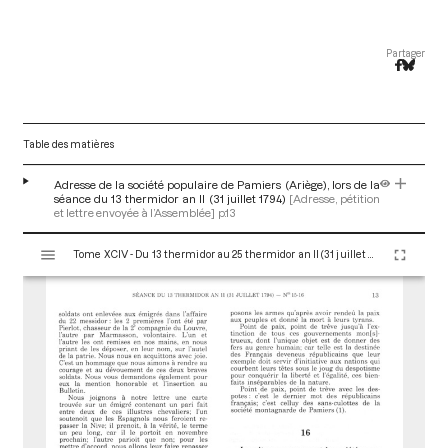
Partager
Table des matières
Adresse de la société populaire de Pamiers (Ariège), lors de la
séance du 13 thermidor an II (31 juillet 1794)
[Adresse, pétition
et lettre envoyée à l’Assemblée]
p.13
V
Tome XCIV - Du 13 thermidor au 25 thermidor an II (31 juillet au 12 août 1794)
i
s
u
a
l
i
s
e
u
r