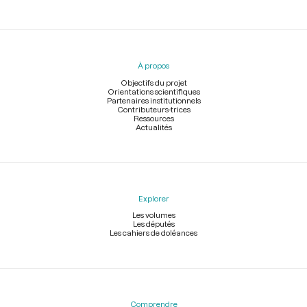
Menu
du
pied
À propos
de
page
Objectifs du projet
Orientations scientifiques
Partenaires institutionnels
Contributeurs-trices
Ressources
Actualités
Explorer
Les volumes
Les députés
Les cahiers de doléances
Comprendre