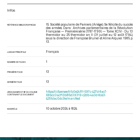
Infos
15. Société populaire de Pamiers (Ariège). Se félicite du succès
RÉFÉRENCE BIBLIOGRAPHIQUE
des armées. Dans : Archives parlementaires de la Révolution
Française — Première série (1787-1799) — Tome XCIV - Du 13
thermidor au 25 thermidor an II (31 juillet au 12 août 1794)
,
sous la direction de Françoise Brunel et Aline Alquier. 1985. p.
13.
Français
LANGUE PRINCIPALE
1
NOMBRE DE PAGES
13
PREMIÈRE PAGE
13
DERNIÈRE PAGE
https://iiif.persee.fr/b0e2cf11-597c-427d-8ac7-
URI DU MANIFEST IIIF DU VOLUME
CONTENANT LE DOCUMENT
68bcc0acf13b/85d39319-c2db-4a3d-8ce3-
4251dac0dc9e/manifest
10 octobre 2024 à 18:24
MODIFIÉ LE