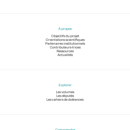
Menu
du
pied
À propos
de
page
Objectifs du projet
Orientations scientifiques
Partenaires institutionnels
Contributeurs-trices
Ressources
Actualités
Explorer
Les volumes
Les députés
Les cahiers de doléances
Comprendre