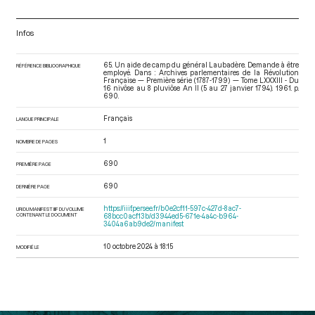
Infos
65. Un aide de camp du général Laubadère. Demande à être
RÉFÉRENCE BIBLIOGRAPHIQUE
employé. Dans : Archives parlementaires de la Révolution
Française — Première série (1787-1799) — Tome LXXXIII - Du
16 nivôse au 8 pluviôse An II (5 au 27 janvier 1794)
. 1961. p.
690.
Français
LANGUE PRINCIPALE
1
NOMBRE DE PAGES
690
PREMIÈRE PAGE
690
DERNIÈRE PAGE
https://iiif.persee.fr/b0e2cf11-597c-427d-8ac7-
URI DU MANIFEST IIIF DU VOLUME
CONTENANT LE DOCUMENT
68bcc0acf13b/d3944ed5-671e-4a4c-b964-
3404a6ab9de2/manifest
10 octobre 2024 à 18:15
MODIFIÉ LE