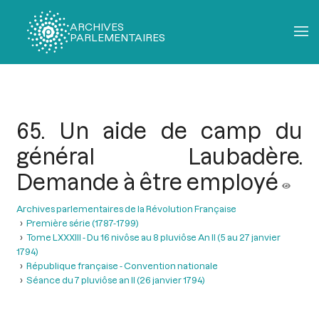
ARCHIVES
PARLEMENTAIRES
Fil
d'Ariane
65. Un aide de camp du
général Laubadère.
Demande à être employé
Archives parlementaires de la Révolution Française
Première série (1787-1799)
Tome LXXXIII - Du 16 nivôse au 8 pluviôse An II (5 au 27 janvier
1794)
République française - Convention nationale
Séance du 7 pluviôse an II (26 janvier 1794)