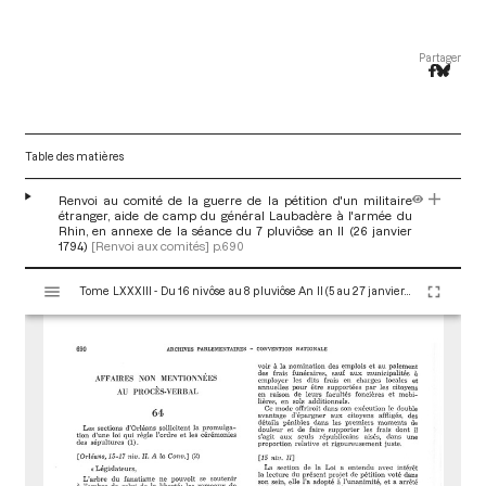
Partager
Table des matières
Renvoi au comité de la guerre de la pétition d'un militaire
étranger, aide de camp du général Laubadère à l'armée du
Rhin, en annexe de la séance du 7 pluviôse an II (26 janvier
1794)
[Renvoi aux comités]
p.690
V
Tome LXXXIII - Du 16 nivôse au 8 pluviôse An II (5 au 27 janvier 1794)
i
s
u
a
l
i
s
e
u
r