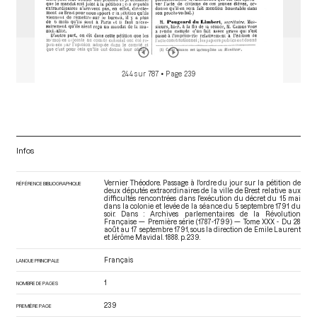
244 sur 787
• Page 239
Infos
Vernier Théodore. Passage à l'ordre du jour sur la pétition de
RÉFÉRENCE BIBLIOGRAPHIQUE
deux députés extraordinaires de la ville de Brest relative aux
difficultés rencontrées dans l'exécution du décret du 15 mai
dans la colonie et levée de la séance du 5 septembre 1791 du
soir. Dans : Archives parlementaires de la Révolution
Française — Première série (1787-1799) — Tome XXX - Du 28
août au 17 septembre 1791
, sous la direction de Emile Laurent
et Jérôme Mavidal. 1888. p. 239.
Français
LANGUE PRINCIPALE
1
NOMBRE DE PAGES
239
PREMIÈRE PAGE