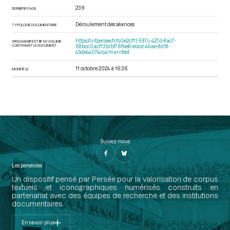
239
DERNIÈRE PAGE
Déroulement des séances
TYPOLOGIE DOCUMENTAIRE
https://iiif.persee.fr/b0e2cf11-597c-427d-8ac7-
URI DU MANIFEST IIIF DU VOLUME
CONTENANT LE DOCUMENT
68bcc0acf13b/bf76fbe8-ebcd-4bae-8d18-
45de44074cc4/manifest
11 octobre 2024 à 16:36
MODIFIÉ LE
Suivez-nous
Les perséides
Un dispositif pensé par Persée pour la valorisation de corpus
textuels et iconographiques numérisés construits en
partenariat avec des équipes de recherche et des institutions
documentaires.
En savoir plus