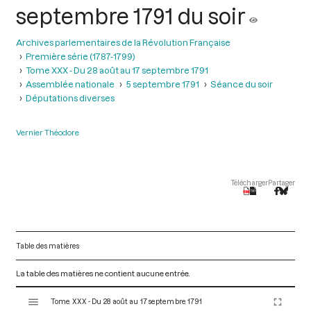
septembre 1791 du soir
Archives parlementaires de la Révolution Française
Première série (1787-1799)
Tome XXX - Du 28 août au 17 septembre 1791
Assemblée nationale
5 septembre 1791
Séance du soir
Députations diverses
Vernier Théodore
Télécharger
Partager
Table des matières
La table des matières ne contient aucune entrée.
V
Tome XXX - Du 28 août au 17 septembre 1791
i