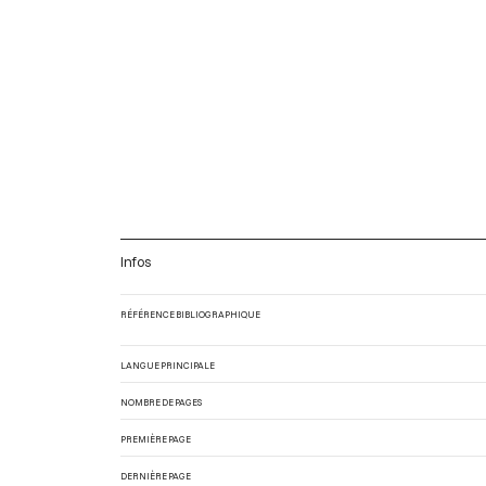
Infos
RÉFÉRENCE BIBLIOGRAPHIQUE
LANGUE PRINCIPALE
NOMBRE DE PAGES
PREMIÈRE PAGE
DERNIÈRE PAGE