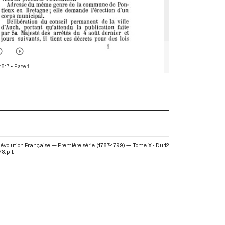
r 817
• Page 1
Révolution Française — Première série (1787-1799) — Tome X - Du 12
 p. 1.