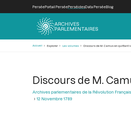
Persée
Portail Persée
Perséides
Data Persée
Blog
ARCHIVES
PARLEMENTAIRES
Fil
Accueil
Explorer
Les volumes
Discours de M. Camus en quittant l
d'Ariane
Discours de M. Camu
Archives parlementaires de la Révolution Françai
12 Novembre 1789