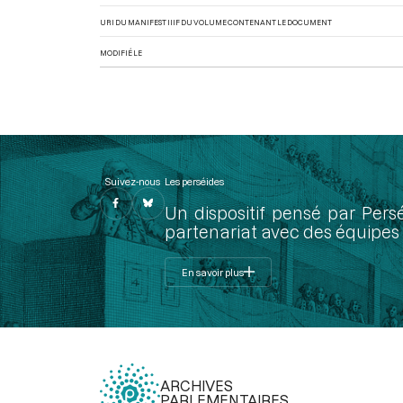
URI DU MANIFEST IIIF DU VOLUME CONTENANT LE DOCUMENT
MODIFIÉ LE
Suivez-nous
Les perséides
Un dispositif pensé par Pers
partenariat avec des équipes 
En savoir plus
ARCHIVES
PARLEMENTAIRES