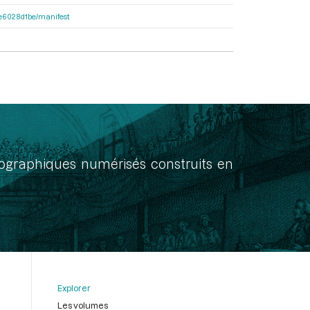
21e6028d1be/manifest
onographiques numérisés construits en
Explorer
Les volumes