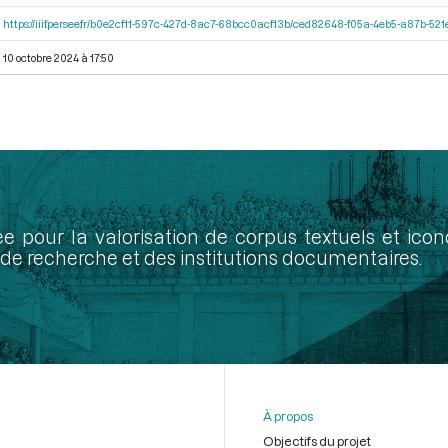
https://iiif.persee.fr/b0e2cf11-597c-427d-8ac7-68bcc0acf13b/ced82648-f05a-4eb5-a87b-5
10 octobre 2024 à 17:50
ée pour la valorisation de corpus textuels et ic
de recherche et des institutions documentaires.
À propos
Objectifs du projet