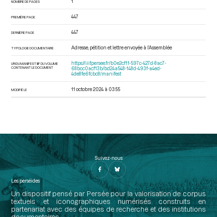
1
NOMBRE DE PAGES
447
PREMIÈRE PAGE
447
DERNIÈRE PAGE
Adresse, pétition et lettre envoyée à l’Assemblée
TYPOLOGIE DOCUMENTAIRE
https://iiif.persee.fr/b0e2cf11-597c-427d-8ac7-
URI DU MANIFEST IIIF DU VOLUME
CONTENANT LE DOCUMENT
68bcc0acf13b/bd24a548-148d-493f-a4ed-
4de8fe6fcbc8/manifest
11 octobre 2024 à 03:55
MODIFIÉ LE
Suivez-nous
Les perséides
Un dispositif pensé par Persée pour la valorisation de corpus
textuels et iconographiques numérisés construits en
partenariat avec des équipes de recherche et des institutions
documentaires.