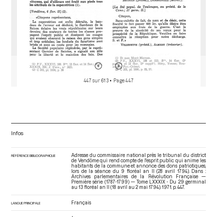
447 sur 613
• Page 447
Infos
Adresse du commissaire national près le tribunal du district
RÉFÉRENCE BIBLIOGRAPHIQUE
de Vendôme qui rend compte de l'esprit public qui anime les
habitants de la commune et annonce des dons patriotiques,
lors de la séance du 9 floréal an II (28 avril 1794). Dans :
Archives parlementaires de la Révolution Française —
Première série (1787-1799) — Tome LXXXIX - Du 29 germinal
au 13 floréal an II (18 avril au 2 mai 1794)
. 1971. p. 447.
Français
LANGUE PRINCIPALE