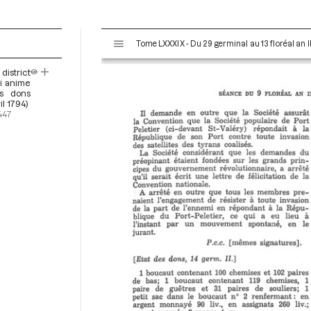
V
Tome LXXXIX - Du 29 germinal au 13 floréal an II
i
s
district
u
i anime
a
s dons
il 1794)
l
447
i
s
e
u
r
M
i
r
a
d
o
r