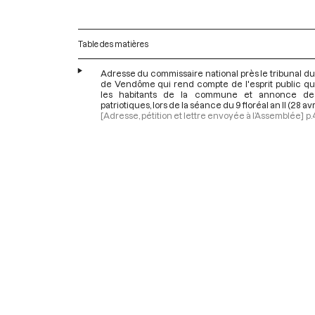
Table des matières
Adresse du commissaire national près le tribunal du 
de Vendôme qui rend compte de l'esprit public qu
les habitants de la commune et annonce de
patriotiques, lors de la séance du 9 floréal an II (28 avr
[Adresse, pétition et lettre envoyée à l’Assemblée]
p.