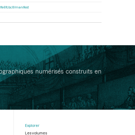
e8fe6fcbc8/manifest
onographiques numérisés construits en
Explorer
Les volumes