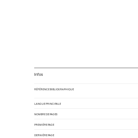
Infos
RÉFÉRENCE BIBLIOGRAPHIQUE
LANGUE PRINCIPALE
NOMBRE DE PAGES
PREMIÈRE PAGE
DERNIÈRE PAGE