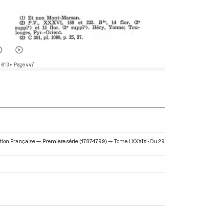
 613
• Page 447
olution Française — Première série (1787-1799) — Tome LXXXIX - Du 29