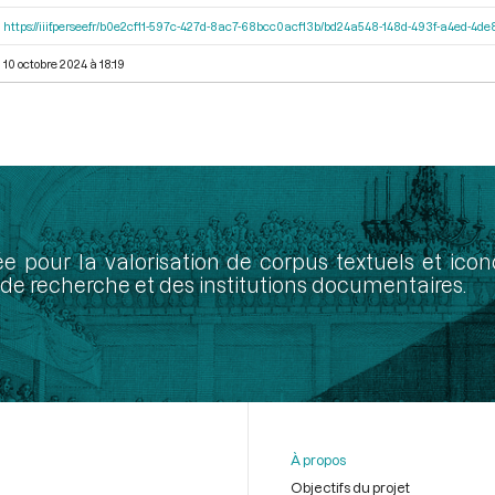
https://iiif.persee.fr/b0e2cf11-597c-427d-8ac7-68bcc0acf13b/bd24a548-148d-493f-a4ed-4d
10 octobre 2024 à 18:19
ée pour la valorisation de corpus textuels et ic
de recherche et des institutions documentaires.
À propos
Objectifs du projet