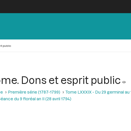
it public
ôme. Dons et esprit public
se
Première série (1787-1799)
Tome LXXXIX - Du 29 germinal au 13 
éance du 9 floréal an II (28 avril 1794)