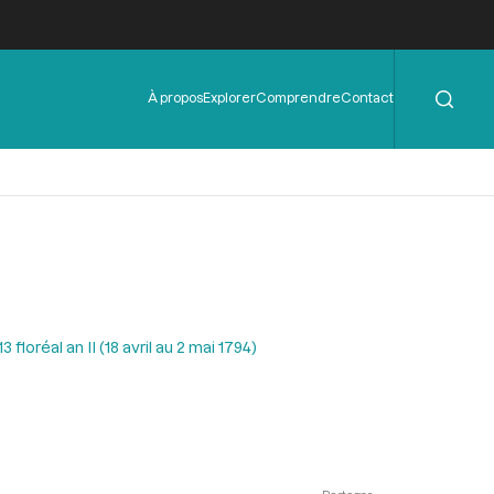
Rechercher
Menu
À propos
Explorer
Comprendre
Contact
de
l'en-
tête
floréal an II (18 avril au 2 mai 1794)