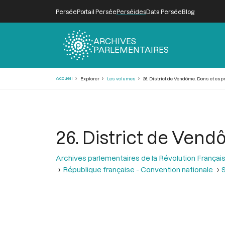
Persée
Portail Persée
Perséides
Data Persée
Blog
ARCHIVES
PARLEMENTAIRES
Fil
Accueil
Explorer
Les volumes
26. District de Vendôme. Dons et espr
d'Ariane
26. District de Vend
Archives parlementaires de la Révolution Françai
République française - Convention nationale
S