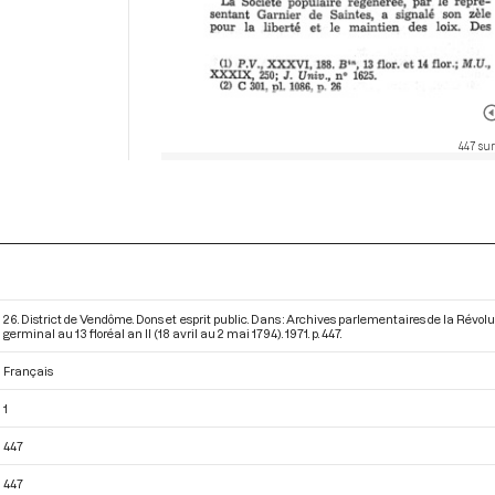
447 sur
26. District de Vendôme. Dons et esprit public. Dans : Archives parlementaires de la Rév
germinal au 13 floréal an II (18 avril au 2 mai 1794)
. 1971. p. 447.
Français
1
447
447