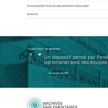
URI DU MANIFEST IIIF DU VOLUME CONTENANT LE DOCUMENT
MODIFIÉ LE
Suivez-nous
Les perséides
Un dispositif pensé par Pers
partenariat avec des équipes 
En savoir plus
ARCHIVES
PARLEMENTAIRES