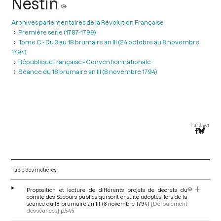
Nestin
Archives parlementaires de la Révolution Française
Première série (1787-1799)
Tome C - Du 3 au 18 brumaire an III (24 octobre au 8 novembre
1794)
République française - Convention nationale
Séance du 18 brumaire an III (8 novembre 1794)
Partager
Table des matières
Proposition et lecture de différents projets de décrets du
comité des Secours publics qui sont ensuite adoptés, lors de la
séance du 18 brumaire an III (8 novembre 1794)
[Déroulement
des séances]
p.545