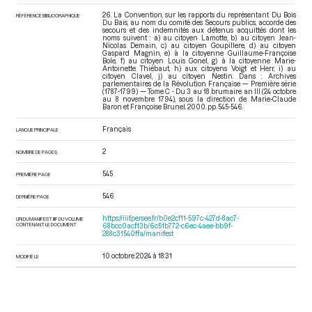
Décret, présenté par Du Bois Du Bais au nom du comité des
26. La Convention, sur les rapports du représentant Du Bois
Secours publics, accordant au citoyen Nestin la somme de
RÉFÉRENCE BIBLIOGRAPHIQUE
Du Bais, au nom du comité des Secours publics, accorde des
1062 L 10 s à titre d'indemnité et de secours, lors de la séance du
secours et des indemnités aux détenus acquittés dont les
18 brumaire an III (8 novembre 1794)
[Décret]
p.546
noms suivent : a) au citoyen Lamotte, b) au citoyen Jean-
Nicolas Demain, c) au citoyen Goupillere, d) au citoyen
Dubois du Bais Louis Thibault
Gaspard Magnin, e) à la citoyenne Guillaume-Françoise
Bole, f) au citoyen Louis Gonel, g) à la citoyenne Marie-
Antoinette Thiébaut, h) aux citoyens Voigt et Herr, i) au
citoyen Clavel, j) au citoyen Nestin. Dans : Archives
parlementaires de la Révolution Française — Première série
(1787-1799) — Tome C - Du 3 au 18 brumaire an III (24 octobre
au 8 novembre 1794)
, sous la direction de Marie-Claude
Baron et Françoise Brunel. 2000. pp. 545-546.
Français
LANGUE PRINCIPALE
2
NOMBRE DE PAGES
545
PREMIÈRE PAGE
546
DERNIÈRE PAGE
https://iiif.persee.fr/b0e2cf11-597c-427d-8ac7-
URI DU MANIFEST IIIF DU VOLUME
CONTENANT LE DOCUMENT
68bcc0acf13b/6c51b772-c6ec-4aee-bb9f-
288c31540ffa/manifest
10 octobre 2024 à 18:31
MODIFIÉ LE