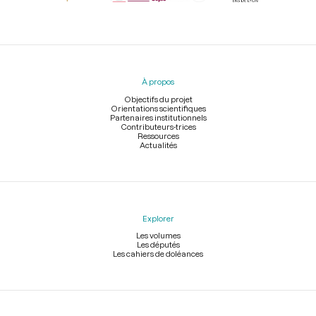
Menu
du
pied
À propos
de
page
Objectifs du projet
Orientations scientifiques
Partenaires institutionnels
Contributeurs-trices
Ressources
Actualités
Explorer
Les volumes
Les députés
Les cahiers de doléances