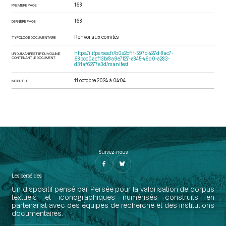
168
PREMIÈRE PAGE
168
DERNIÈRE PAGE
Renvoi aux comités
TYPOLOGIE DOCUMENTAIRE
https://iiif.persee.fr/b0e2cf11-597c-427d-8ac7-
URI DU MANIFEST IIIF DU VOLUME
CONTENANT LE DOCUMENT
68bcc0acf13b/8a9e7f27-a845-46d0-a283-
d31af6277e3d/manifest
11 octobre 2024 à 04:04
MODIFIÉ LE
Suivez-nous
Les perséides
Un dispositif pensé par Persée pour la valorisation de corpus
textuels et iconographiques numérisés construits en
partenariat avec des équipes de recherche et des institutions
documentaires.