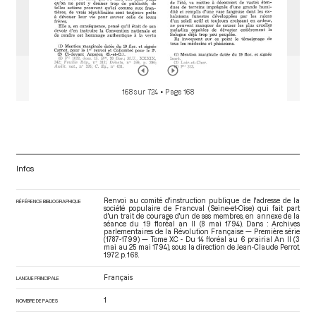
168 sur 724
• Page 168
Infos
Renvoi au comité d'instruction publique de l'adresse de la
RÉFÉRENCE BIBLIOGRAPHIQUE
société populaire de Francval (Seine-et-Oise) qui fait part
d'un trait de courage d'un de ses membres, en annexe de la
séance du 19 floréal an II (8 mai 1794). Dans : Archives
parlementaires de la Révolution Française — Première série
(1787-1799) — Tome XC - Du 14 floréal au 6 prairial An II (3
mai au 25 mai 1794)
, sous la direction de Jean-Claude Perrot.
1972. p. 168.
Français
LANGUE PRINCIPALE
1
NOMBRE DE PAGES