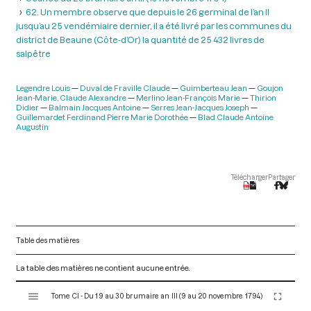
62. Un membre observe que depuis le 26 germinal de l’an II
jusqu’au 25 vendémiaire dernier, il a été livré par les communes du
district de Beaune (Côte-d’Or) la quantité de 25 432 livres de
salpêtre
Legendre Louis
Duval de Fraville Claude
Guimberteau Jean
Goujon
Jean-Marie, Claude Alexandre
Merlino Jean-François Marie
Thirion
Didier
Balmain Jacques Antoine
Serres Jean-Jacques Joseph
Guillemardet Ferdinand Pierre Marie Dorothée
Blad Claude Antoine
Augustin
Télécharger
Partager
Table des matières
La table des matières ne contient aucune entrée.
V
Tome CI - Du 19 au 30 brumaire an III (9 au 20 novembre 1794)
i