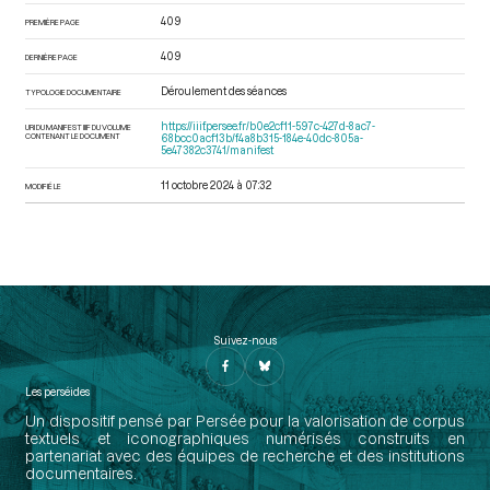
409
PREMIÈRE PAGE
409
DERNIÈRE PAGE
Déroulement des séances
TYPOLOGIE DOCUMENTAIRE
https://iiif.persee.fr/b0e2cf11-597c-427d-8ac7-
URI DU MANIFEST IIIF DU VOLUME
CONTENANT LE DOCUMENT
68bcc0acf13b/f4a8b315-184e-40dc-805a-
5e47382c3741/manifest
11 octobre 2024 à 07:32
MODIFIÉ LE
Suivez-nous
Les perséides
Un dispositif pensé par Persée pour la valorisation de corpus
textuels et iconographiques numérisés construits en
partenariat avec des équipes de recherche et des institutions
documentaires.