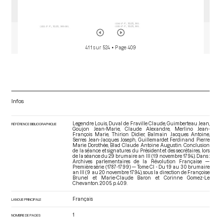
411 sur 524
• Page 409
Infos
Legendre Louis, Duval de Fraville Claude, Guimberteau Jean,
RÉFÉRENCE BIBLIOGRAPHIQUE
Goujon Jean-Marie, Claude Alexandre, Merlino Jean-
François Marie, Thirion Didier, Balmain Jacques Antoine,
Serres Jean-Jacques Joseph, Guillemardet Ferdinand Pierre
Marie Dorothée, Blad Claude Antoine Augustin. Conclusion
de la séance et signatures du Président et des secrétaires, lors
de la séance du 29 brumaire an III (19 novembre 1794). Dans :
Archives parlementaires de la Révolution Française —
Première série (1787-1799) — Tome CI - Du 19 au 30 brumaire
an III (9 au 20 novembre 1794)
, sous la direction de Françoise
Brunel et Marie-Claude Baron et Corinne Gomez-Le
Chevanton. 2005. p. 409.
Français
LANGUE PRINCIPALE
1
NOMBRE DE PAGES