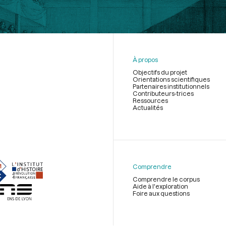
À propos
Objectifs du projet
Orientations scientifiques
Partenaires institutionnels
Contributeurs-trices
Ressources
Actualités
Menu
du
pied
de
Comprendre
page
Comprendre le corpus
Aide à l'exploration
Foire aux questions