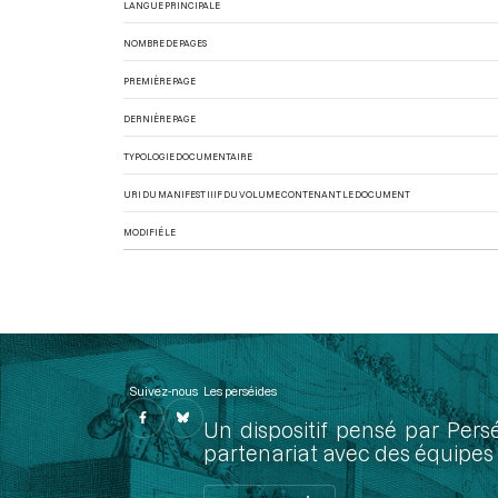
LANGUE PRINCIPALE
NOMBRE DE PAGES
PREMIÈRE PAGE
DERNIÈRE PAGE
TYPOLOGIE DOCUMENTAIRE
URI DU MANIFEST IIIF DU VOLUME CONTENANT LE DOCUMENT
MODIFIÉ LE
Suivez-nous
Les perséides
Un dispositif pensé par Pers
partenariat avec des équipes 