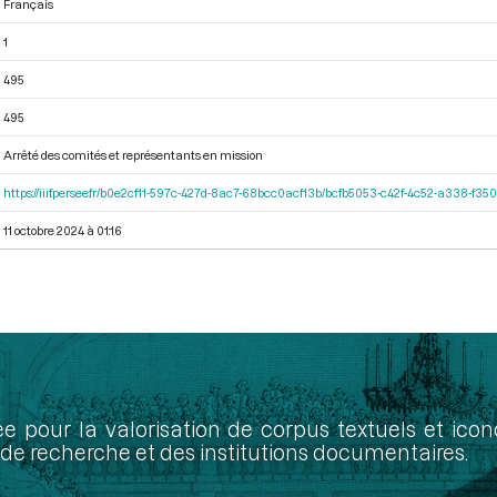
Français
1
495
495
Arrêté des comités et représentants en mission
https://iiif.persee.fr/b0e2cf11-597c-427d-8ac7-68bcc0acf13b/bcfb5053-c42f-4c52-a338-f3
11 octobre 2024 à 01:16
ée pour la valorisation de corpus textuels et ic
de recherche et des institutions documentaires.