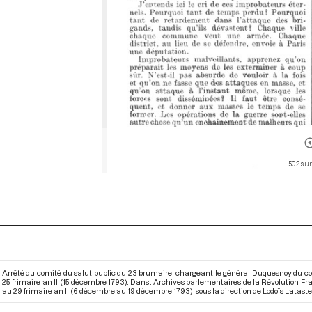
502 sur
Arrêté du comité du salut public du 23 brumaire, chargeant le général Duquesnoy du co
25 frimaire an II (15 décembre 1793). Dans : Archives parlementaires de la Révolution F
au 29 frimaire an II (6 décembre au 19 décembre 1793)
, sous la direction de Lodoïs Lataste. 