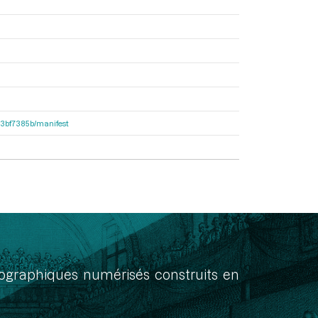
503bf7385b/manifest
onographiques numérisés construits en