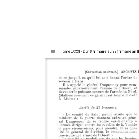
V
Tome LXXXI - Du 16 frimaire au 29 frimaire an 
i
s
u
a
l
i
s
e
u
r
M
i
r