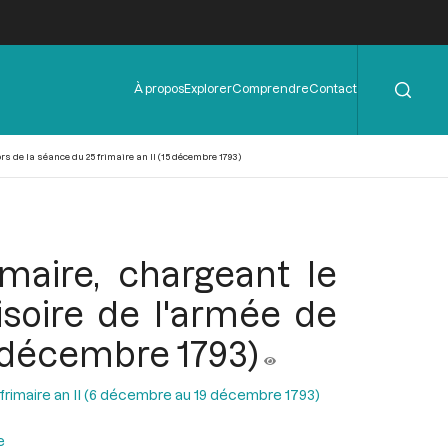
Rechercher
Menu
À propos
Explorer
Comprendre
Contact
de
l'en-
tête
 de la séance du 25 frimaire an II (15 décembre 1793)
maire, chargeant le
oire de l'armée de
15 décembre 1793)
 frimaire an II (6 décembre au 19 décembre 1793)
e