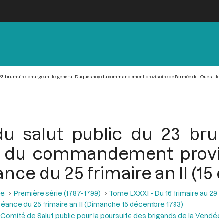
23 brumaire, chargeant le général Duquesnoy du commandement provisoire de l'armée de l'Ouest, lors
u salut public du 23 bru
 du commandement provis
éance du 25 frimaire an II (
se
Première série (1787-1799)
Tome LXXXI - Du 16 frimaire au 29
éance du 25 frimaire an II (Dimanche 15 décembre 1793)
 Comité de Salut public pour la poursuite des brigands de la Vendé