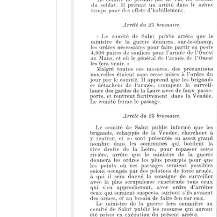
a
d
o
r