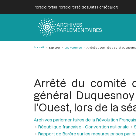
Persée
Portail Persée
Perséides
Data Persée
Blog
ARCHIVES
PARLEMENTAIRES
Fil
Accueil
Explorer
Les volumes
Arrêté du comité du salut public du 
d'Ariane
Arrêté du comité d
général Duquesnoy
l'Ouest, lors de la s
Archives parlementaires de la Révolution Françai
République française - Convention nationale
S
Rapport de Barère sur les mesures prises par le