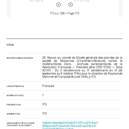
172 sur 508
• Page 170
Infos
26. Renvoi au comité de Sûreté générale des plaintes de la
RÉFÉRENCE BIBLIOGRAPHIQUE
société de Marennes (Charente-Inférieure), contre le
modérantisme. Dans : Archives parlementaires de la
Révolution Française — Première série (1787-1799) — Tome
XCVIII - Du 3 vendémiaire au 17 vendémiaire an III (24
septembre au 8 octobre 1794)
, sous la direction de Raymonde
Monnier et Françoise Brunel. 1994. p. 170.
Français
LANGUE PRINCIPALE
1
NOMBRE DE PAGES
170
PREMIÈRE PAGE
170
DERNIÈRE PAGE
https://iiif.persee.fr/b0e2cf11-597c-427d-8ac7-
URI DU MANIFEST IIIF DU VOLUME
CONTENANT LE DOCUMENT
68bcc0acf13b/40b6c3bf-44db-4c4f-8c06-