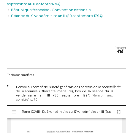
septembre au 8 octobre 1794)
République française - Convention nationale
Séance du 9 vendémiaire an III (30 septembre 1794)
Partager
Table des matières
Renvoi au comité de Sûreté générale de l'adresse de la société
de Marennes (Charente-Inférieure), lors de la séance du 9
vendémiaire an III (30 septembre 1794)
[Renvoi aux
comités]
p.170
V
Tome XCVIII - Du 3 vendémiaire au 17 vendémiaire an III (24 septembre au 8 octobre 1794)
i
s
u
a