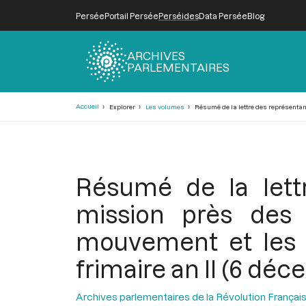
Persée
Portail Persée
Perséides
Data Persée
Blog
ARCHIVES
PARLEMENTAIRES
Fil
Accueil
Explorer
Les volumes
Résumé de la lettre des représentant
d'Ariane
Résumé de la lett
mission près des
mouvement et les 
frimaire an II (6 dé
Archives parlementaires de la Révolution Françai