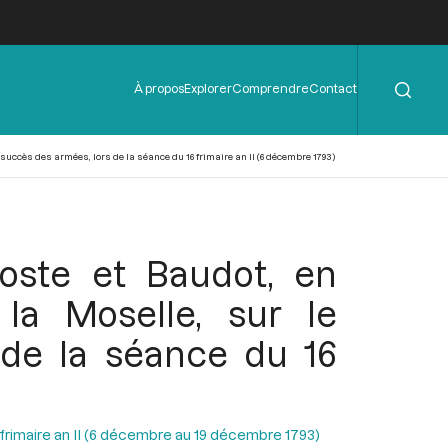
Rechercher
Menu
À propos
Explorer
Comprendre
Contact
de
l'en-
tête
uccès des armées, lors de la séance du 16 frimaire an II (6 décembre 1793)
oste et Baudot, en
a Moselle, sur le
de la séance du 16
 frimaire an II (6 décembre au 19 décembre 1793)