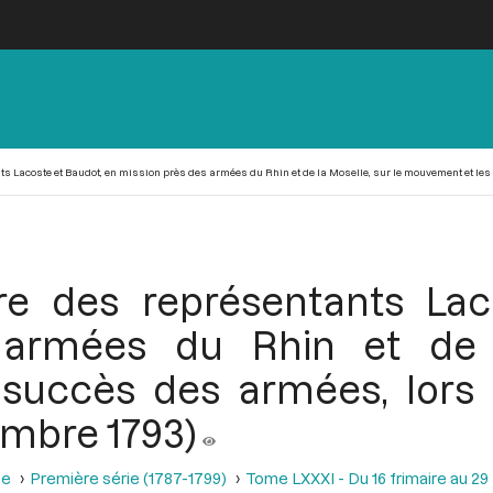
s Lacoste et Baudot, en mission près des armées du Rhin et de la Moselle, sur le mouvement et les s
re des représentants Lac
 armées du Rhin et de l
succès des armées, lors 
cembre 1793)
se
Première série (1787-1799)
Tome LXXXI - Du 16 frimaire au 29