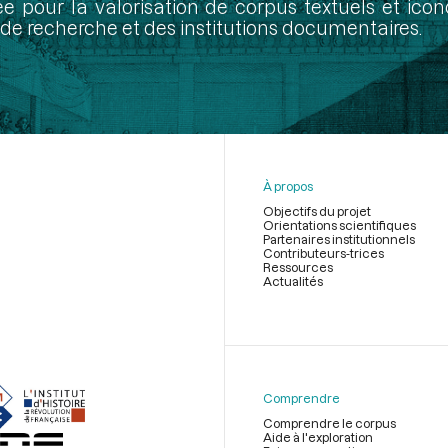
ée pour la valorisation de corpus textuels et ic
de recherche et des institutions documentaires.
À propos
Objectifs du projet
Orientations scientifiques
Partenaires institutionnels
Contributeurs-trices
Ressources
Actualités
Menu
du
pied
de
Comprendre
page
Comprendre le corpus
Aide à l'exploration