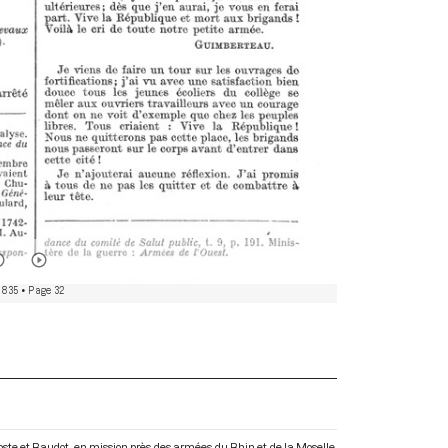
 835
• Page 32
te et Baudot, en mission près des armées du Rhin et de la Moselle,