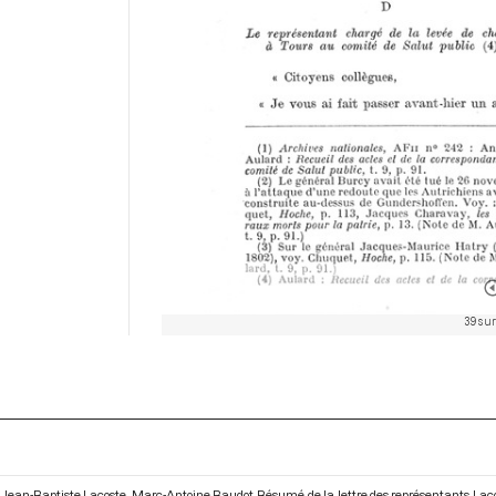
39 sur
Jean-Baptiste Lacoste, Marc-Antoine Baudot. Résumé de la lettre des représentants Lacos