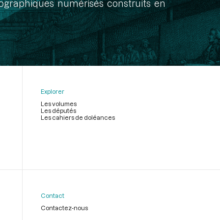
onographiques numérisés construits en
Explorer
Les volumes
Les députés
Les cahiers de doléances
Contact
Contactez-nous