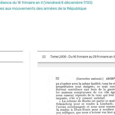
éance du 16 frimaire an II (Vendredi 6 décembre 1793)
tives aux mouvements des armées de la République
V
Tome LXXXI - Du 16 frimaire au 29 frimaire an 
i
s
u
a
l
i
s
e
u
r
M