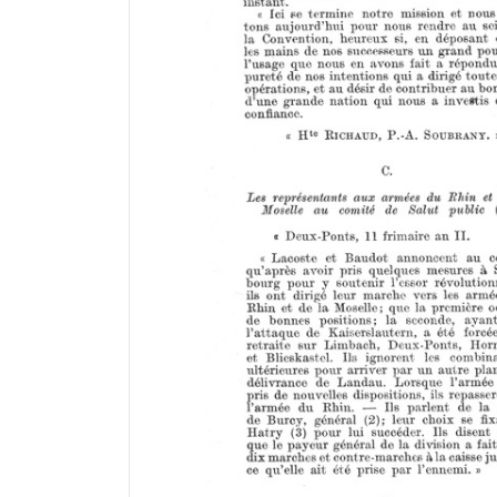
i
r
a
d
o
r