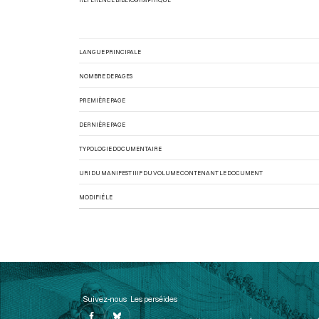
LANGUE PRINCIPALE
NOMBRE DE PAGES
PREMIÈRE PAGE
DERNIÈRE PAGE
TYPOLOGIE DOCUMENTAIRE
URI DU MANIFEST IIIF DU VOLUME CONTENANT LE DOCUMENT
MODIFIÉ LE
Suivez-nous
Les perséides