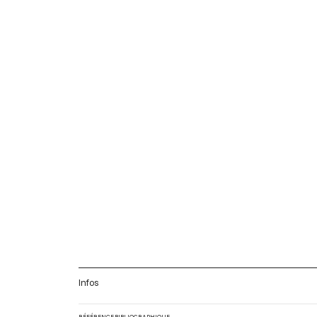
Infos
RÉFÉRENCE BIBLIOGRAPHIQUE