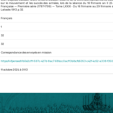
sur le mouvement et les succès des armées, lors de la séance du 16 frimaire an II (6
Française — Première série (1787-1799) — Tome LXXXI - Du 16 frimaire au 29 frimaire
Lataste. 1913. p. 32.
Français
1
32
32
Correspondance des envoyés en mission
https://iiif.persee.fr/b0e2cf11-597c-427d-8ac7-68bcc0acf13b/bcfb5053-c42f-4c52-a338-f3
11 octobre 2024 à 01:13