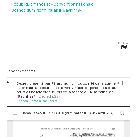
République française - Convention nationale
Séance du 17 germinal an II (6 avril 1794)
Partager
Table des matières
Décret, présenté par Pérard au nom du comité de la guerre,
autorisant à secourir le citoyen Châtel, d’Epône, blessé au
cours d’une fête civique, lors de la séance du 17 germinal an II
(6 avril 1794)
[Décret]
p.237
Charles François Jean Pérard
V
Tome LXXXVIII - Du 13 au 28 germinal an II (2 au 17 avril 1794)
i
s
u
a