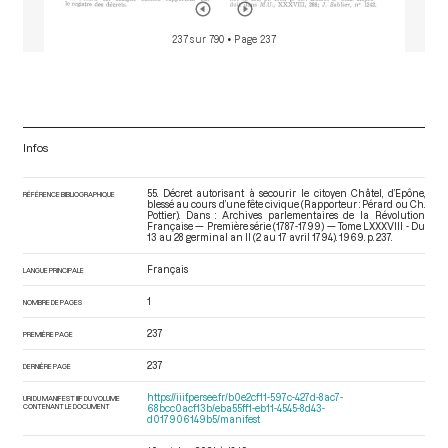
237 sur 790
• Page 237
Infos
55. Décret autorisant à secourir le citoyen Châtel, d’Epône,
RÉFÉRENCE BIBLIOGRAPHIQUE
blessé au cours d’une fête civique (Rapporteur : Pérard ou Ch.
Pottier). Dans : Archives parlementaires de la Révolution
Française — Première série (1787-1799) — Tome LXXXVIII - Du
13 au 28 germinal an II (2 au 17 avril 1794)
. 1969. p. 237.
Français
LANGUE PRINCIPALE
1
NOMBRE DE PAGES
237
PREMIÈRE PAGE
237
DERNIÈRE PAGE
https://iiif.persee.fr/b0e2cf11-597c-427d-8ac7-
URI DU MANIFEST IIIF DU VOLUME
CONTENANT LE DOCUMENT
68bcc0acf13b/eba55ff1-eb11-4545-8d43-
d017906149b5/manifest