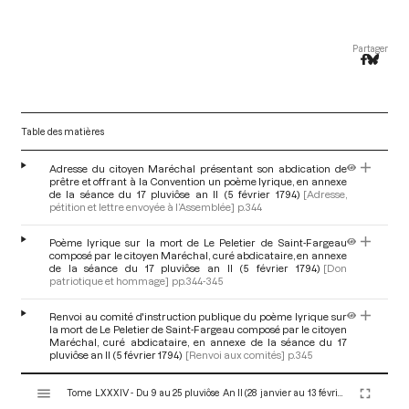
Partager
Table des matières
Adresse du citoyen Maréchal présentant son abdication de
prêtre et offrant à la Convention un poème lyrique, en annexe
de la séance du 17 pluviôse an II (5 février 1794)
[Adresse,
pétition et lettre envoyée à l’Assemblée]
p.344
Poème lyrique sur la mort de Le Peletier de Saint-Fargeau
composé par le citoyen Maréchal, curé abdicataire, en annexe
de la séance du 17 pluviôse an II (5 février 1794)
[Don
patriotique et hommage]
pp.344-345
Renvoi au comité d'instruction publique du poème lyrique sur
la mort de Le Peletier de Saint-Fargeau composé par le citoyen
Maréchal, curé abdicataire, en annexe de la séance du 17
pluviôse an II (5 février 1794)
[Renvoi aux comités]
p.345
V
Tome LXXXIV - Du 9 au 25 pluviôse An II (28 janvier au 13 février 1794)
i