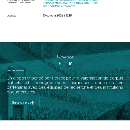
CONTENANT LE DOCUMENT
68bcc0acf13b/ae487d6c-9b4a-4d68-9f3e-
4640bd6f9234/manifest
10 octobre 2024 à 18:16
MODIFIÉ LE
Suivez-nous
Les perséides
Un dispositif pensé par Persée pour la valorisation de corpus
textuels et iconographiques numérisés construits en
partenariat avec des équipes de recherche et des institutions
documentaires.
En savoir plus