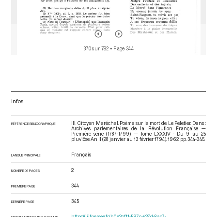
370 sur 782
• Page 344
Infos
III. Citoyen Maréchal. Poème sur la mort de Le Peletier. Dans :
RÉFÉRENCE BIBLIOGRAPHIQUE
Archives parlementaires de la Révolution Française —
Première série (1787-1799) — Tome LXXXIV - Du 9 au 25
pluviôse An II (28 janvier au 13 février 1794)
. 1962. pp. 344-345.
Français
LANGUE PRINCIPALE
2
NOMBRE DE PAGES
344
PREMIÈRE PAGE
345
DERNIÈRE PAGE
https://iiif.persee.fr/b0e2cf11-597c-427d-8ac7-
URI DU MANIFEST IIIF DU VOLUME