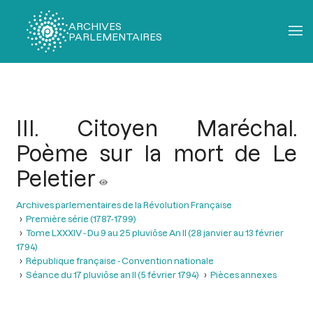
ARCHIVES
PARLEMENTAIRES
Fil
d'Ariane
III. Citoyen Maréchal.
Poème sur la mort de Le
Peletier
Archives parlementaires de la Révolution Française
Première série (1787-1799)
Tome LXXXIV - Du 9 au 25 pluviôse An II (28 janvier au 13 février
1794)
République française - Convention nationale
Séance du 17 pluviôse an II (5 février 1794)
Pièces annexes