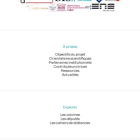
Menu
du
pied
À propos
de
page
Objectifs du projet
Orientations scientifiques
Partenaires institutionnels
Contributeurs-trices
Ressources
Actualités
Explorer
Les volumes
Les députés
Les cahiers de doléances