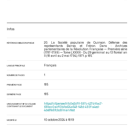
Infos
20. La Société populaire de Quinson. Défense des
RÉFÉRENCE BIBLIOGRAPHIQUE
représentants Barras et Fréron. Dans : Archives
parlementaires de la Révolution Française — Première série
(1787-1799) — Tome LXXXIX - Du 29 germinal au 13 floréal an
II (18 avril au 2 mai 1794)
. 1971. p. 185.
Français
LANGUE PRINCIPALE
1
NOMBRE DE PAGES
185
PREMIÈRE PAGE
185
DERNIÈRE PAGE
https://iiif.persee.fr/b0e2cf11-597c-427d-8ac7-
URI DU MANIFEST IIIF DU VOLUME
CONTENANT LE DOCUMENT
68bcc0acf13b/bd24a548-148d-493f-a4ed-
4de8fe6fcbc8/manifest
10 octobre 2024 à 18:19
MODIFIÉ LE