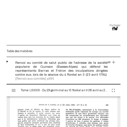
Partager
Table des matières
Renvoi au comité de salut public de l'adresse de la société
populaire de Quinson (Basses-Alpes) qui défend les
représentants Barras et Fréron des inculpations dirigées
contre eux, lors de la séance du 4 floréal an II (23 avril 1794)
[Renvoi aux comités]
p.185
V
Tome LXXXIX - Du 29 germinal au 13 floréal an II (18 avril au 2 mai 1794)
i
s
u
a
l
i
s