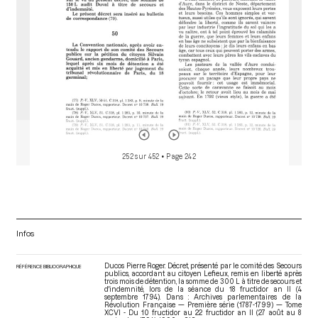
252 sur 452
• Page 242
Infos
Ducos Pierre Roger. Décret, présenté par le comité des Secours
RÉFÉRENCE BIBLIOGRAPHIQUE
publics, accordant au citoyen Lefieux, remis en liberté après
trois mois de détention, la somme de 300 L à titre de secours et
d'indemnité, lors de la séance du 18 fructidor an II (4
septembre 1794). Dans : Archives parlementaires de la
Révolution Française — Première série (1787-1799) — Tome
XCVI - Du 10 fructidor au 22 fructidor an II (27 août au 8