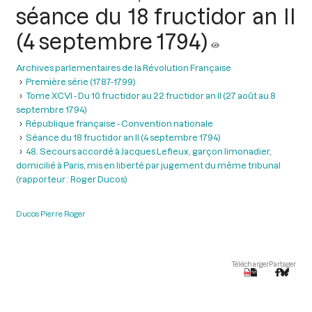
séance du 18 fructidor an II
(4 septembre 1794)
Archives parlementaires de la Révolution Française
Première série (1787-1799)
Tome XCVI - Du 10 fructidor au 22 fructidor an II (27 août au 8
septembre 1794)
République française - Convention nationale
Séance du 18 fructidor an II (4 septembre 1794)
48. Secours accordé à Jacques Lefieux, garçon limonadier,
domicilié à Paris, mis en liberté par jugement du même tribunal
(rapporteur : Roger Ducos)
Ducos Pierre Roger
Télécharger
Partager