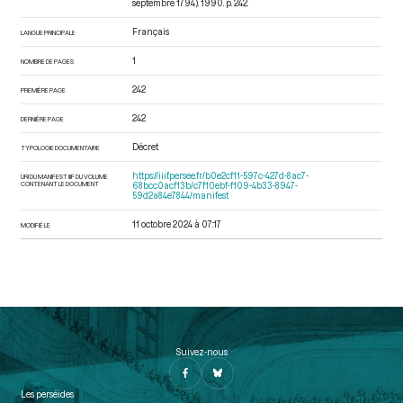
septembre 1794)
. 1990. p. 242.
Français
LANGUE PRINCIPALE
1
NOMBRE DE PAGES
242
PREMIÈRE PAGE
242
DERNIÈRE PAGE
Décret
TYPOLOGIE DOCUMENTAIRE
https://iiif.persee.fr/b0e2cf11-597c-427d-8ac7-
URI DU MANIFEST IIIF DU VOLUME
CONTENANT LE DOCUMENT
68bcc0acf13b/c7f10ebf-f109-4b33-8947-
59d2a84e7844/manifest
11 octobre 2024 à 07:17
MODIFIÉ LE
Suivez-nous
Les perséides