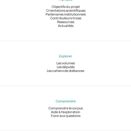
de
page
Objectifs du projet
Orientations scientifiques
Partenaires institutionnels
Contributeurs-trices
Ressources
Actualités
Explorer
Les volumes
Les députés
Les cahiers de doléances
Comprendre
Comprendre le corpus
Aide à l'exploration
Foire aux questions