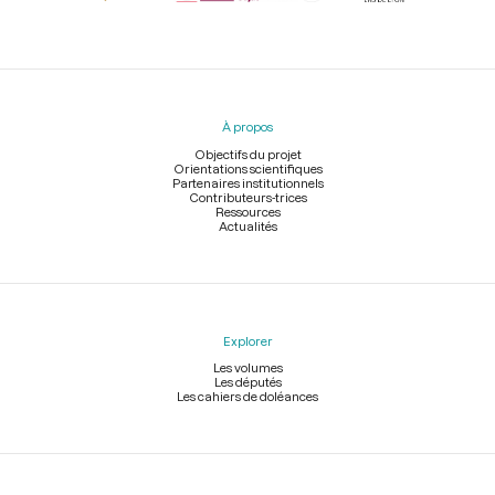
Menu
du
pied
À propos
de
page
Objectifs du projet
Orientations scientifiques
Partenaires institutionnels
Contributeurs-trices
Ressources
Actualités
Explorer
Les volumes
Les députés
Les cahiers de doléances