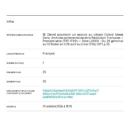
Infos
58. Décret accordant un secours au citoyen Colard, blessé.
RÉFÉRENCE BIBLIOGRAPHIQUE
Dans : Archives parlementaires de la Révolution Française —
Première série (1787-1799) — Tome LXXXIX - Du 29 germinal
au 13 floréal an II (18 avril au 2 mai 1794)
. 1971. p. 35.
Français
LANGUE PRINCIPALE
1
NOMBRE DE PAGES
35
PREMIÈRE PAGE
35
DERNIÈRE PAGE
https://iiif.persee.fr/b0e2cf11-597c-427d-8ac7-
URI DU MANIFEST IIIF DU VOLUME
CONTENANT LE DOCUMENT
68bcc0acf13b/bd24a548-148d-493f-a4ed-
4de8fe6fcbc8/manifest
10 octobre 2024 à 18:19
MODIFIÉ LE