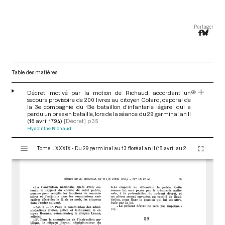
Partager
Table des matières
Décret, motivé par la motion de Richaud, accordant un
secours provisoire de 200 livres au citoyen Colard, caporal de
la 3e compagnie du 13e bataillon d'infanterie légère, qui a
perdu un bras en bataille, lors de la séance du 29 germinal an II
(18 avril 1794)
[Décret]
p.35
Hyacinthe Richaud
V
Tome LXXXIX - Du 29 germinal au 13 floréal an II (18 avril au 2 mai 1794)
i
s
u
a
l
i
s
e